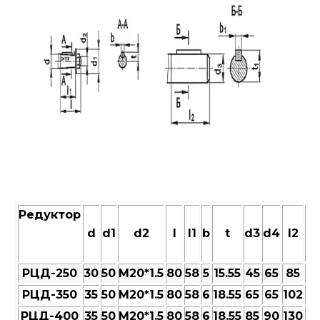
Редуктор
d
d1
d2
l
l1
b
t
d3
d4
l2
b1
РЦД-250
30
50
M20*1.5
80
58
5
15.55
45
65
85
14
РЦД-350
35
50
M20*1.5
80
58
6
18.55
65
65
102
18
РЦД-400
35
50
M20*1.5
80
58
6
18.55
85
90
130
22