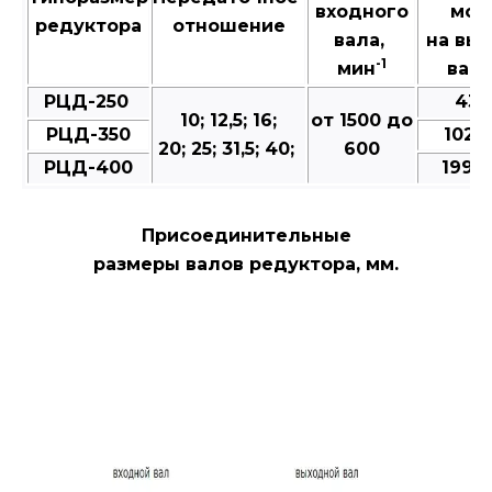
входного
мом
редуктора
отношение
вала,
на вы
-1
мин
валу
РЦД-250
431
10; 12,5; 16;
от 1500 до
РЦД-350
1020
20; 25; 31,5; 40;
600
РЦД-400
1990
Присоединительные
размеры валов редуктора, мм.