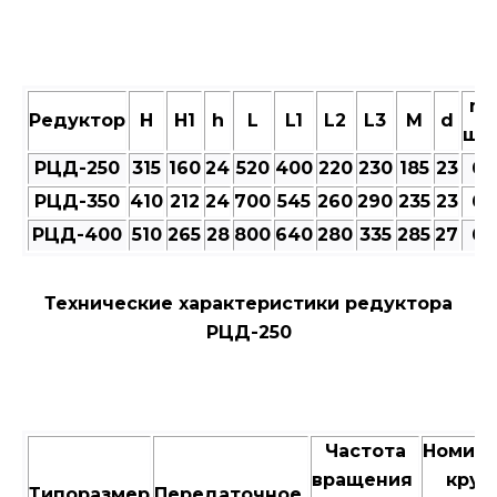
n,
Редуктор
Н
Н1
h
L
L1
L2
L3
M
d
шт
РЦД-250
315
160
24
520
400
220
230
185
23
6
РЦД-350
410
212
24
700
545
260
290
235
23
6
РЦД-400
510
265
28
800
640
280
335
285
27
6
Технические характеристики редуктора
РЦД-250
Частота
Номин
вращения
крут
Типоразмер
Передаточное