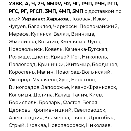
УЗВК, А, Ч, 2Ч, NMRV, Ч2, ЧГ, РЧП, РЧН, РГП,
РГС, РГ, РГСП, 3МП, 4МП, 5МП
с доставкой по
всей
Украине: Харьков
, Лозовая, Изюм,
Чугуев, Балаклея, Черкассы, Первомайский,
Мерефа, Купянск, Валки, Винница,
Жмеринка, Козятин, Хмельник, Луцк,
Нововолынск, Ковель, Каменка-Бугская,
Рожище, Днепр, Кривой Рог, Никополь,
Павлоград, Кринички, Житомир, Бердичев,
Коростень, Малин, Новоград-Волынский,
Ужгород, Мукачево, Хуст, Берегово,
Виноградов, Запорожье, Ивано-Франковск,
Коломыя, Долина, Калуш, Галич, Киев,
Борисполь, Бровары, Фастов, Белая
Церковь, Кропивницкий, Светловодск,
Александрия, Знаменка, Львов, Дрогобыч,
Стрый, Жовква, Новояворовск, Николаев,