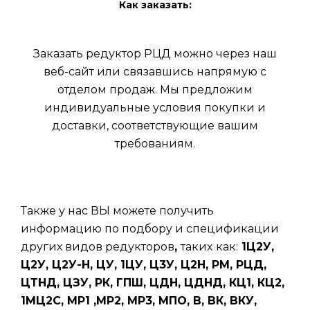
Как заказать:
Заказать редуктор РЦД можно через наш
веб-сайт или связавшись напрямую с
отделом продаж. Мы предложим
индивидуальные условия покупки и
доставки, соответствующие вашим
требованиям.
Также у нас ВЫ можете получить
информацию по подбору и спецификации
других видов редукторов
,
таких
как:
1Ц2У,
Ц2У, Ц2У-Н, ЦУ, 1ЦУ, Ц3У, Ц2Н, РМ, РЦД,
ЦТНД, ЦЗУ, РК, ГПШ, ЦДН, ЦДНД, КЦ1, КЦ2,
1МЦ2С, МР1 ,МР2, МР3, МПО, В, ВК, ВКУ,