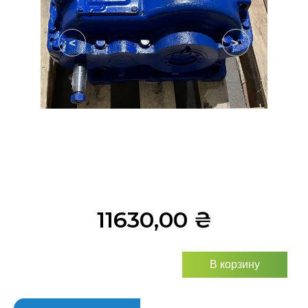
<
>
11630,00
₴
В корзину