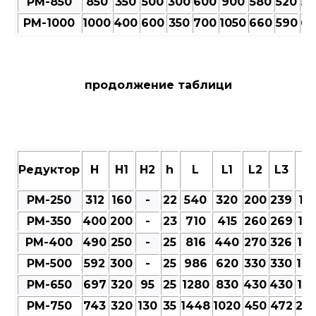
РМ-850
850
350
500
300
600
900
580
520
58
РМ-1000
1000
400
600
350
700
1050
660
590
66
продолжение таблици
Редуктор
Н
Н1
Н2
h
L
L1
L2
L3
M
РМ-250
312
160
-
22
540
320
200
239
101
РМ-350
400
200
-
23
710
415
260
269
12
РМ-400
490
250
-
25
816
440
270
326
12
РМ-500
592
300
-
25
986
620
330
330
14
РМ-650
697
320
95
25
1280
830
430
430
18
РМ-750
743
320
130
35
1448
1020
450
472
20