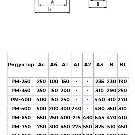
Редуктор
Aс
Аб
Ат
А1
А2
А3
В
В1
В
РМ-250
250
100
150
-
-
235
230
190
23
РМ-350
350
150
200
-
-
310
290
250
27
РМ-400
400
150
250
-
-
440
310
270
30
РМ-500
500
200
300
240
-
480
350
310
35
РМ-650
650
250
400
215
430
645
470
410
47
РМ-750
750
300
450
275
550
825
510
450
51