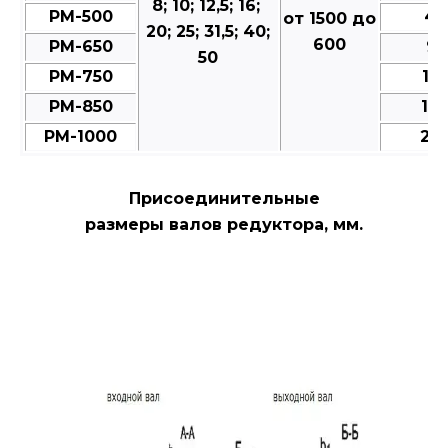
8; 10; 12,5; 16;
РМ-500
49
от 1500 до
20; 25; 31,5; 40;
600
РМ-650
95
50
РМ-750
15
РМ-850
18
РМ-1000
28
Присоединительные
размеры валов редуктора, мм.