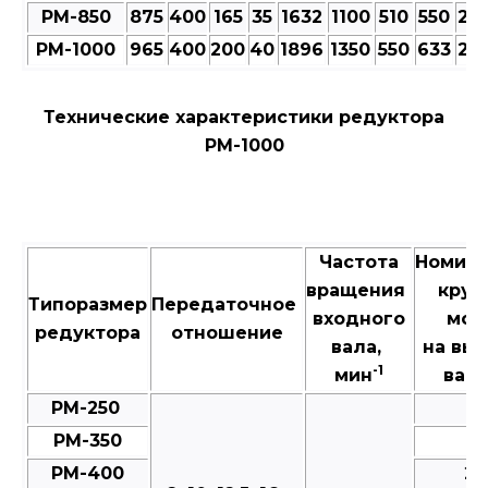
РМ-850
875
400
165
35
1632
1100
510
550
23
РМ-1000
965
400
200
40
1896
1350
550
633
25
Технические характеристики редуктора
РМ-1000
Частота
Номин
вращения
крут
Типоразмер
Передаточное
входного
мом
редуктора
отношение
вала,
на вы
-1
мин
валу
РМ-250
3
РМ-350
8
РМ-400
25