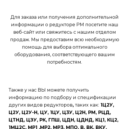
Для заказа или получения дополнительной
информации о редукторе РМ посетите наш
веб-сайт или свяжитесь с нашим отделом
продаж. Мы предоставим всю необходимую
помощь для выбора оптимального
оборудования, соответствующего вашим
потребностям.
Также у нас ВЫ можете получить
информацию по подбору и спецификации
других видов редукторов
,
таких
как:
1Ц2У,
Ц2У, Ц2У-Н, ЦУ, 1ЦУ, Ц3У, Ц2Н, РМ, РЦД,
ЦТНД, ЦЗУ, РК, ГПШ, ЦДН, ЦДНД, КЦ1, КЦ2,
1МЦ2С, МР1 ,МР2, МР3, МПО, В, ВК, ВКУ,