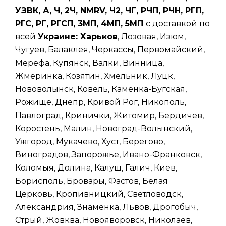
УЗВК, А, Ч, 2Ч, NMRV, Ч2, ЧГ, РЧП, РЧН, РГП,
РГС, РГ, РГСП, 3МП, 4МП, 5МП
с доставкой по
всей
Украине: Харьков
, Лозовая, Изюм,
Чугуев, Балаклея, Черкассы, Первомайский,
Мерефа, Купянск, Валки, Винница,
Жмеринка, Козятин, Хмельник, Луцк,
Нововолынск, Ковель, Каменка-Бугская,
Рожище, Днепр, Кривой Рог, Никополь,
Павлоград, Кринички, Житомир, Бердичев,
Коростень, Малин, Новоград-Волынский,
Ужгород, Мукачево, Хуст, Берегово,
Виноградов, Запорожье, Ивано-Франковск,
Коломыя, Долина, Калуш, Галич, Киев,
Борисполь, Бровары, Фастов, Белая
Церковь, Кропивницкий, Светловодск,
Александрия, Знаменка, Львов, Дрогобыч,
Стрый, Жовква, Новояворовск, Николаев,