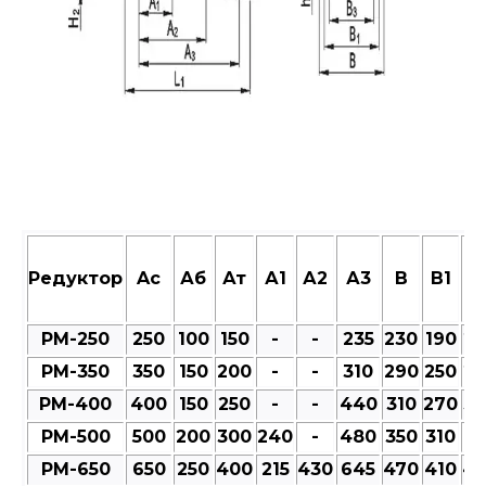
Редуктор
Aс
Аб
Ат
А1
А2
А3
В
В1
В
РМ-250
250
100
150
-
-
235
230
190
23
РМ-350
350
150
200
-
-
310
290
250
27
РМ-400
400
150
250
-
-
440
310
270
30
РМ-500
500
200
300
240
-
480
350
310
35
РМ-650
650
250
400
215
430
645
470
410
47