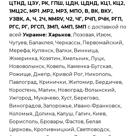
ЦТНД, ЦЗУ, РК, ГПШ, ЦДН, ЦДНД, КЦ1, КЦ2,
1МЦ2С, МР1 ,МР2, МР3, МПО, В, ВК, ВКУ,
УЗВК, А, Ч, 2Ч, NMRV, Ч2, ЧГ, РЧП, РЧН, РГП,
РГС, РГ, РГСП, 3МП, 4МП, 5МП
с доставкой по
всей
Украине: Харьков
, Лозовая, Изюм,
Чугуев, Балаклея, Черкассы, Первомайский,
Мерефа, Купянск, Валки, Винница,
Жмеринка, Козятин, Хмельник, Луцк,
Нововолынск, Ковель, Каменка-Бугская,
Рожище, Днепр, Кривой Рог, Никополь,
Павлоград, Кринички, Житомир, Бердичев,
Коростень, Малин, Новоград-Волынский,
Ужгород, Мукачево, Хуст, Берегово,
Виноградов, Запорожье, Ивано-Франковск,
Коломыя, Долина, Калуш, Галич, Киев,
Борисполь, Бровары, Фастов, Белая
Церковь, Кропивницкий, Светловодск,