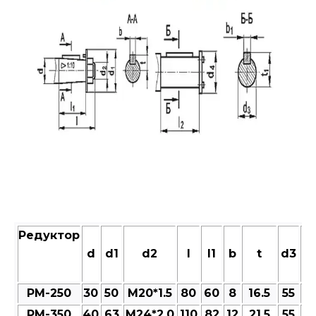
Редуктор
d
d1
d2
l
l1
b
t
d3
d
РМ-250
30
50
M20*1.5
80
60
8
16.5
55
6
РМ-350
40
63
M24*2.0
110
82
12
21.5
55
6