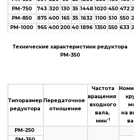
РМ-750
743
320
130
35
1448
1020
450
472
20
РМ-850
875
400
165
35
1632
1100
510
550
23
РМ-1000
965
400
200
40
1896
1350
550
633
25
Технические характеристики редуктора
РМ-350
Частота
Номин
вращения
крут
Типоразмер
Передаточное
входного
мом
редуктора
отношение
вала,
на вы
-1
мин
валу
РМ-250
3
РМ-350
8