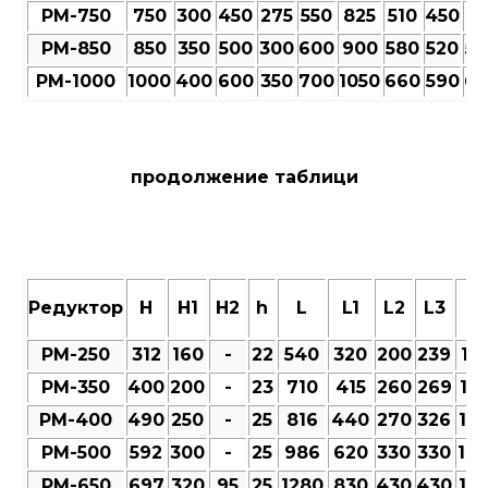
РМ-750
750
300
450
275
550
825
510
450
51
РМ-850
850
350
500
300
600
900
580
520
58
РМ-1000
1000
400
600
350
700
1050
660
590
66
продолжение таблици
Редуктор
Н
Н1
Н2
h
L
L1
L2
L3
M
РМ-250
312
160
-
22
540
320
200
239
101
РМ-350
400
200
-
23
710
415
260
269
12
РМ-400
490
250
-
25
816
440
270
326
12
РМ-500
592
300
-
25
986
620
330
330
14
РМ-650
697
320
95
25
1280
830
430
430
18