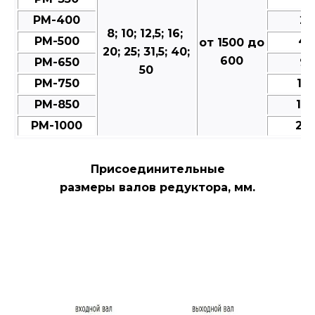
РМ-400
25
8; 10; 12,5; 16;
РМ-500
49
от 1500 до
20; 25; 31,5; 40;
600
РМ-650
95
50
РМ-750
15
РМ-850
18
РМ-1000
28
Присоединительные
размеры валов редуктора, мм.