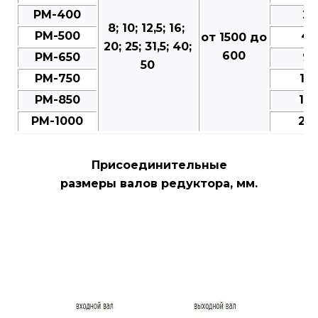
РМ-400
25
8; 10; 12,5; 16;
РМ-500
49
от 1500 до
20; 25; 31,5; 40;
600
РМ-650
95
50
РМ-750
15
РМ-850
18
РМ-1000
28
Присоединительные
размеры валов редуктора, мм.