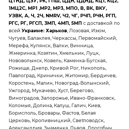
ЦТНД, ЦЗУ, РК, ГПШ, ЦДН, ЦДНД, КЦ1, КЦ2,
1МЦ2С, МР1 ,МР2, МР3, МПО, В, ВК, ВКУ,
УЗВК, А, Ч, 2Ч, NMRV, Ч2, ЧГ, РЧП, РЧН, РГП,
РГС, РГ, РГСП, 3МП, 4МП, 5МП
с доставкой по
всей
Украине: Харьков
, Лозовая, Изюм,
Чугуев, Балаклея, Черкассы, Первомайский,
Мерефа, Купянск, Валки, Винница,
Жмеринка, Козятин, Хмельник, Луцк,
Нововолынск, Ковель, Каменка-Бугская,
Рожище, Днепр, Кривой Рог, Никополь,
Павлоград, Кринички, Житомир, Бердичев,
Коростень, Малин, Новоград-Волынский,
Ужгород, Мукачево, Хуст, Берегово,
Виноградов, Запорожье, Ивано-Франковск,
Коломыя, Долина, Калуш, Галич, Киев,
Борисполь, Бровары, Фастов, Белая
Церковь, Кропивницкий, Светловодск,
Александрия, Знаменка, Львов, Дрогобыч,