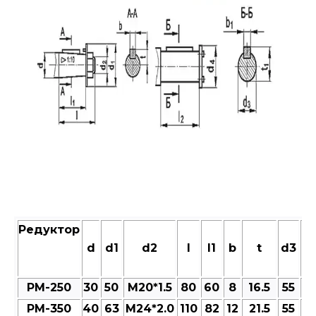
Редуктор
d
d1
d2
l
l1
b
t
d3
d
РМ-250
30
50
M20*1.5
80
60
8
16.5
55
6
РМ-350
40
63
M24*2.0
110
82
12
21.5
55
6