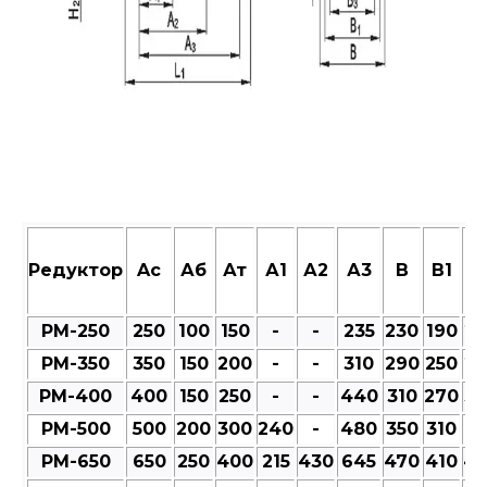
Редуктор
Aс
Аб
Ат
А1
А2
А3
В
В1
В
РМ-250
250
100
150
-
-
235
230
190
23
РМ-350
350
150
200
-
-
310
290
250
27
РМ-400
400
150
250
-
-
440
310
270
30
РМ-500
500
200
300
240
-
480
350
310
35
РМ-650
650
250
400
215
430
645
470
410
47