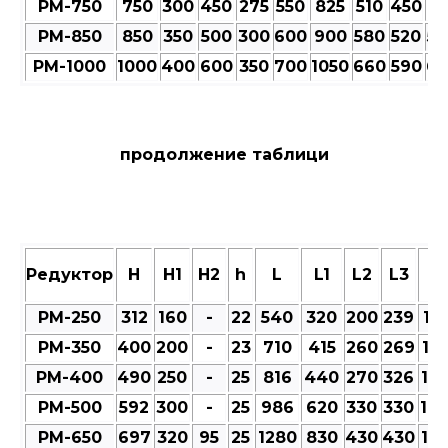
РМ-750
750
300
450
275
550
825
510
450
51
РМ-850
850
350
500
300
600
900
580
520
58
РМ-1000
1000
400
600
350
700
1050
660
590
66
продолжение таблици
Редуктор
Н
Н1
Н2
h
L
L1
L2
L3
M
РМ-250
312
160
-
22
540
320
200
239
101
РМ-350
400
200
-
23
710
415
260
269
12
РМ-400
490
250
-
25
816
440
270
326
12
РМ-500
592
300
-
25
986
620
330
330
14
РМ-650
697
320
95
25
1280
830
430
430
18