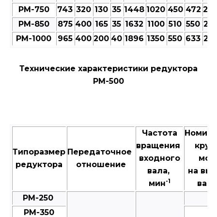
РМ-750
743
320
130
35
1448
1020
450
472
20
РМ-850
875
400
165
35
1632
1100
510
550
23
РМ-1000
965
400
200
40
1896
1350
550
633
25
Технические характеристики редуктора
РМ-500
Частота
Номин
вращения
крут
Типоразмер
Передаточное
входного
мом
редуктора
отношение
вала,
на вы
-1
мин
валу
РМ-250
3
РМ-350
8