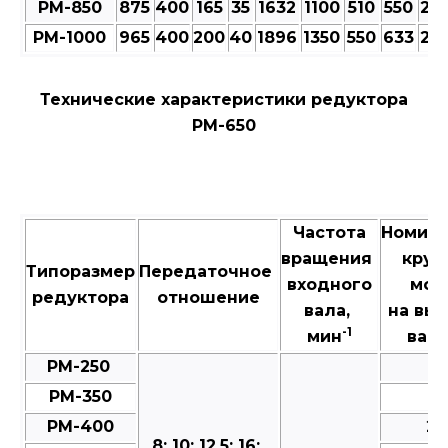
РМ-850
875
400
165
35
1632
1100
510
550
23
РМ-1000
965
400
200
40
1896
1350
550
633
25
Технические характеристики редуктора
РМ-650
Частота
Номин
вращения
крут
Типоразмер
Передаточное
входного
мом
редуктора
отношение
вала,
на вы
-1
мин
валу
РМ-250
3
РМ-350
8
РМ-400
25
8; 10; 12,5; 16;