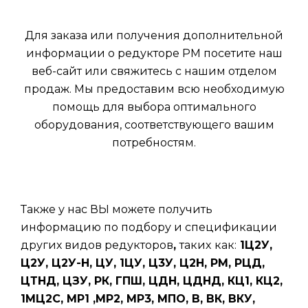
Для заказа или получения дополнительной
информации о редукторе РМ посетите наш
веб-сайт или свяжитесь с нашим отделом
продаж. Мы предоставим всю необходимую
помощь для выбора оптимального
оборудования, соответствующего вашим
потребностям.
Также у нас ВЫ можете получить
информацию по подбору и спецификации
других видов редукторов
,
таких
как:
1Ц2У,
Ц2У, Ц2У-Н, ЦУ, 1ЦУ, Ц3У, Ц2Н, РМ, РЦД,
ЦТНД, ЦЗУ, РК, ГПШ, ЦДН, ЦДНД, КЦ1, КЦ2,
1МЦ2С, МР1 ,МР2, МР3, МПО, В, ВК, ВКУ,