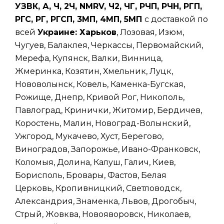
УЗВК, А, Ч, 2Ч, NMRV, Ч2, ЧГ, РЧП, РЧН, РГП,
РГС, РГ, РГСП, 3МП, 4МП, 5МП
с доставкой по
всей
Украине: Харьков
, Лозовая, Изюм,
Чугуев, Балаклея, Черкассы, Первомайский,
Мерефа, Купянск, Валки, Винница,
Жмеринка, Козятин, Хмельник, Луцк,
Нововолынск, Ковель, Каменка-Бугская,
Рожище, Днепр, Кривой Рог, Никополь,
Павлоград, Кринички, Житомир, Бердичев,
Коростень, Малин, Новоград-Волынский,
Ужгород, Мукачево, Хуст, Берегово,
Виноградов, Запорожье, Ивано-Франковск,
Коломыя, Долина, Калуш, Галич, Киев,
Борисполь, Бровары, Фастов, Белая
Церковь, Кропивницкий, Светловодск,
Александрия, Знаменка, Львов, Дрогобыч,
Стрый, Жовква, Новояворовск, Николаев,