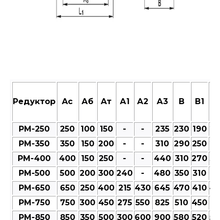
Редуктор
Aс
Аб
Ат
А1
А2
А3
В
В1
В
РМ-250
250
100
150
-
-
235
230
190
23
РМ-350
350
150
200
-
-
310
290
250
27
РМ-400
400
150
250
-
-
440
310
270
30
РМ-500
500
200
300
240
-
480
350
310
35
РМ-650
650
250
400
215
430
645
470
410
47
РМ-750
750
300
450
275
550
825
510
450
51
РМ-850
850
350
500
300
600
900
580
520
58