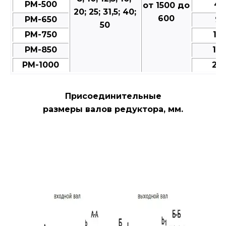
РМ-500
49
от 1500 до
20; 25; 31,5; 40;
600
РМ-650
95
50
РМ-750
15
РМ-850
18
РМ-1000
28
Присоединительные
размеры валов редуктора, мм.