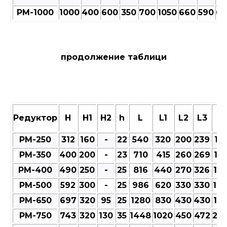
РМ-1000
1000
400
600
350
700
1050
660
590
66
продолжение таблици
Редуктор
Н
Н1
Н2
h
L
L1
L2
L3
M
РМ-250
312
160
-
22
540
320
200
239
101
РМ-350
400
200
-
23
710
415
260
269
12
РМ-400
490
250
-
25
816
440
270
326
12
РМ-500
592
300
-
25
986
620
330
330
14
РМ-650
697
320
95
25
1280
830
430
430
18
РМ-750
743
320
130
35
1448
1020
450
472
20