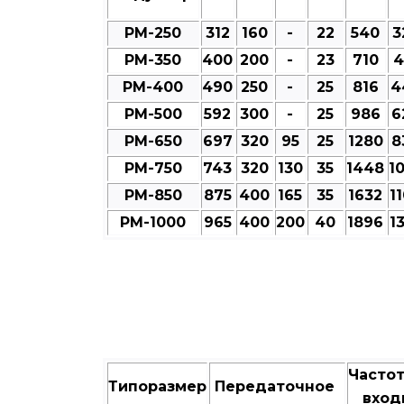
РМ-250
312
160
-
22
540
3
РМ-350
400
200
-
23
710
4
РМ-400
490
250
-
25
816
4
РМ-500
592
300
-
25
986
6
РМ-650
697
320
95
25
1280
8
РМ-750
743
320
130
35
1448
1
РМ-850
875
400
165
35
1632
1
РМ-1000
965
400
200
40
1896
1
Часто
Типоразмер
Передаточное
вход