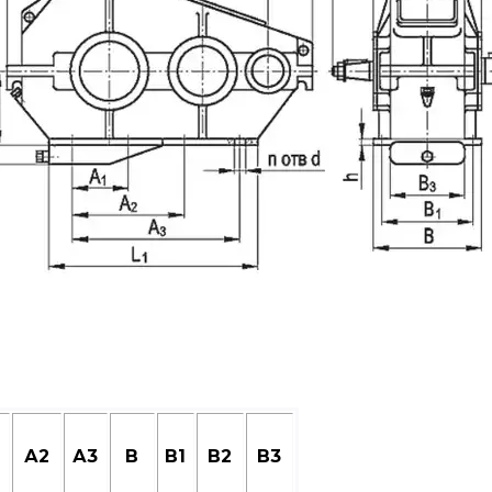
А2
А3
В
В1
В2
В3