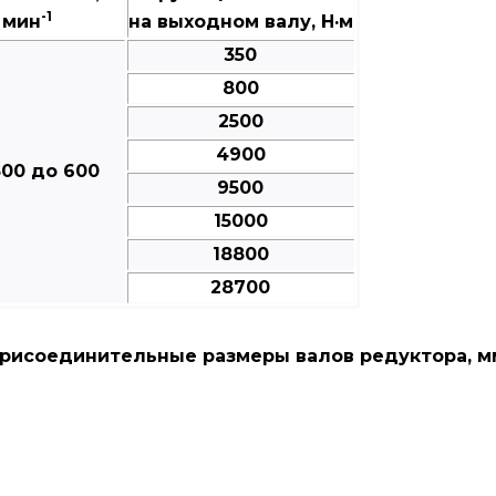
-1
мин
на выходном валу, Н·м
350
800
2500
4900
500 до 600
9500
15000
18800
28700
рисоединительные размеры валов редуктора, м