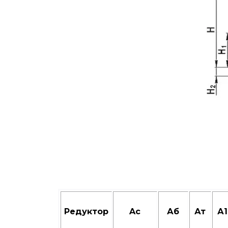
Редуктор
Aс
Аб
Ат
А1