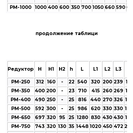
РМ-1000
1000
400
600
350
700
1050
660
590
66
продолжение таблици
Редуктор
Н
Н1
Н2
h
L
L1
L2
L3
M
РМ-250
312
160
-
22
540
320
200
239
101
РМ-350
400
200
-
23
710
415
260
269
12
РМ-400
490
250
-
25
816
440
270
326
12
РМ-500
592
300
-
25
986
620
330
330
14
РМ-650
697
320
95
25
1280
830
430
430
18
РМ-750
743
320
130
35
1448
1020
450
472
20