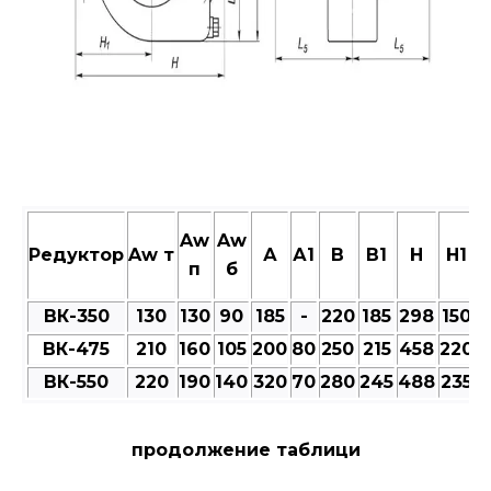
Aw
Aw
Редуктор
Aw т
А
А1
В
В1
Н
Н1
п
б
ВК-350
130
130
90
185
-
220
185
298
150
ВК-475
210
160
105
200
80
250
215
458
220
ВК-550
220
190
140
320
70
280
245
488
235
продолжение таблици