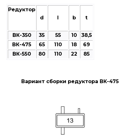
Редуктор
d
l
b
t
ВК-350
35
55
10
38,5
ВК-475
65
110
18
69
ВК-550
80
110
22
85
Вариант сборки редуктора ВК-475