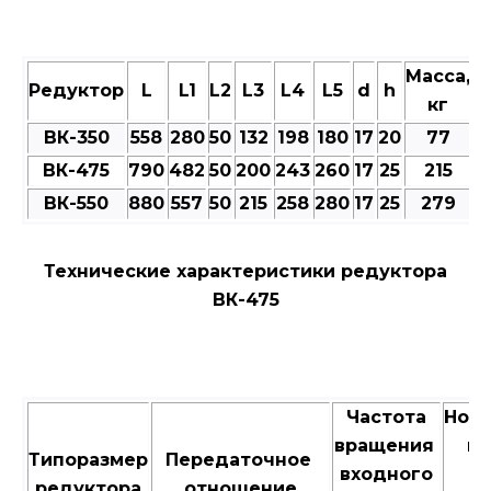
Масса,
Редуктор
L
L1
L2
L3
L4
L5
d
h
кг
ВК-350
558
280
50
132
198
180
17
20
77
ВК-475
790
482
50
200
243
260
17
25
215
ВК-550
880
557
50
215
258
280
17
25
279
Технические характеристики редуктора
ВК-475
Частота
Ном
вращения
кр
Типоразмер
Передаточное
входного
м
редуктора
отношение