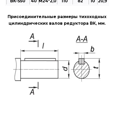
ВК-550
40
M24*2,0
110
82
10
20,9
Присоединительные размеры тихоходных
цилиндрических валов редуктора ВК, мм.