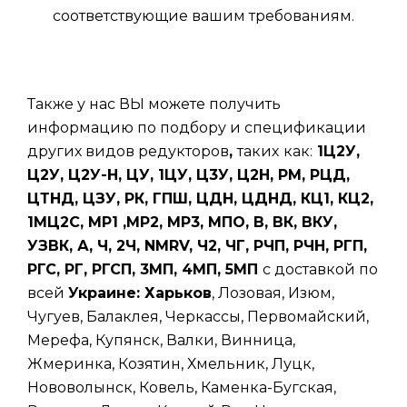
соответствующие вашим требованиям.
Также у нас ВЫ можете получить
информацию по подбору и спецификации
других видов редукторов
,
таких
как:
1Ц2У,
Ц2У, Ц2У-Н, ЦУ, 1ЦУ, Ц3У, Ц2Н, РМ, РЦД,
ЦТНД, ЦЗУ, РК, ГПШ, ЦДН, ЦДНД, КЦ1, КЦ2,
1МЦ2С, МР1 ,МР2, МР3, МПО, В, ВК, ВКУ,
УЗВК, А, Ч, 2Ч, NMRV, Ч2, ЧГ, РЧП, РЧН, РГП,
РГС, РГ, РГСП, 3МП, 4МП, 5МП
с доставкой по
всей
Украине: Харьков
, Лозовая, Изюм,
Чугуев, Балаклея, Черкассы, Первомайский,
Мерефа, Купянск, Валки, Винница,
Жмеринка, Козятин, Хмельник, Луцк,
Нововолынск, Ковель, Каменка-Бугская,