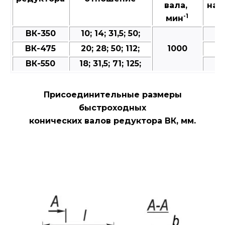
вала,
на 
-1
мин
в
ВК-350
10; 14; 31,5; 50;
ВК-475
20; 28; 50; 112;
1000
ВК-550
18; 31,5; 71; 125;
Присоединительные размеры
быстроходных
конических валов редуктора ВК, мм.