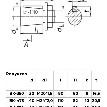
Редуктор
d
d1
l
l1
b
t
ВК-350
30
М20*1,5
80
60
8
16,5
ВК-475
40
M24*2,0
110
82
10
20,9