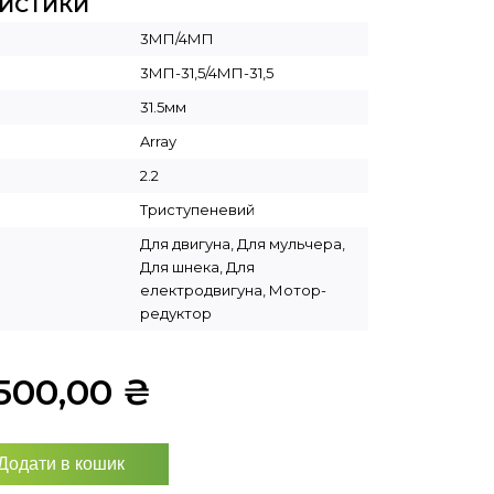
РИСТИКИ
3МП/4МП
3МП-31,5/4МП-31,5
31.5мм
Array
2.2
Триступеневий
Для двигуна, Для мульчера,
Для шнека, Для
електродвигуна, Мотор-
редуктор
500,00
₴
Додати в кошик