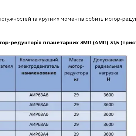
н потужностей та крутних моментів робить мотор-ре
ор-редукторів планетарних 3МП (4МП) 31,5 (трис