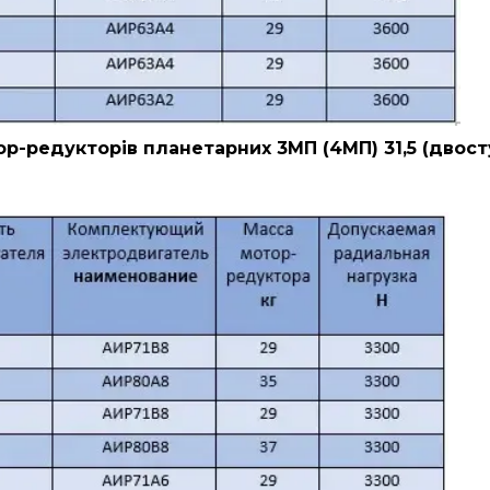
р-редукторів планетарних 3МП (4МП) 31,5 (двост