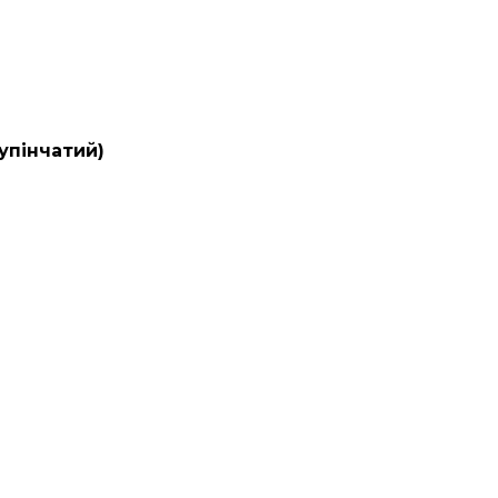
упінчатий)