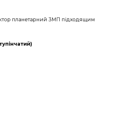
дуктор планетарний 3МП підходящим
тупінчатий)