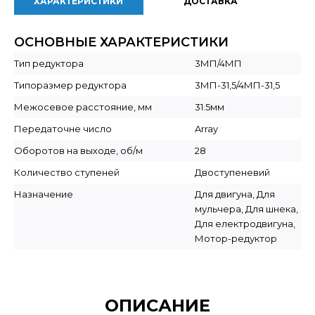
ХАРАКТЕРИСТИКИ
ДОСТАВКА
ОСНОВНЫЕ ХАРАКТЕРИСТИКИ
Тип редуктора
3МП/4МП
Типоразмер редуктора
3МП-31,5/4МП-31,5
Межосевое расстояние, мм
31.5мм
Передаточне число
Array
Оборотов на выходе, об/м
28
Количество ступеней
Двоступеневий
Назначение
Для двигуна, Для
мульчера, Для шнека,
Для електродвигуна,
Мотор-редуктор
ОПИСАНИЕ