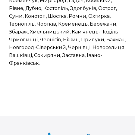
Кременчук, Миргород, Гадяч, Кобеляки,
Рівне, Дубно, Костопіль, Здолбунів, Острог,
Суми, Конотоп, Шостка, Ромни, Охтирка,
Тернопіль, Чортків, Кременець, Бережани,
Збараж, Хмельницький, Кам'янець-Поділь
Ярмолинці, Чернігів, Ніжин, Прилуки, Бахмач,
Новгород-Сіверський, Чернівці, Новоселиця,
Вашківці, Сокиряни, Заставна, Івано-
Франківськ.