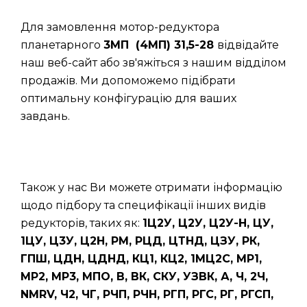
Для замовлення мотор-редуктора
планетарного
3МП (4МП) 31,5-28
відвідайте
наш веб-сайт або зв'яжіться з нашим відділом
продажів. Ми допоможемо підібрати
оптимальну конфігурацію для ваших
завдань.
Також у нас Ви можете отримати інформацію
щодо підбору та специфікації інших видів
редукторів, таких як:
1Ц2У, Ц2У, Ц2У-Н, ЦУ,
1ЦУ, Ц3У, Ц2Н, РМ, РЦД, ЦТНД, ЦЗУ, РК,
ГПШ, ЦДН, ЦДНД, КЦ1, КЦ2, 1МЦ2С, МР1,
МР2, МР3, МПО, В, ВК, СКУ, УЗВК, А, Ч, 2Ч,
NMRV, Ч2, ЧГ, РЧП, РЧН, РГП, РГС, РГ, РГСП,