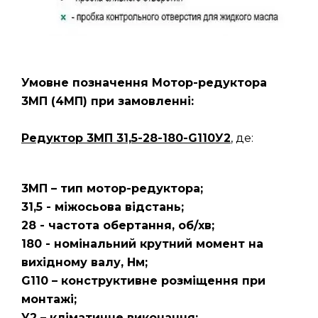
Умовне позначення Мотор-редуктора
3МП
(4МП)
при замовленні:
Редуктор 3МП 31,5-28-180-G110У2
, де:
3МП – тип мотор-редуктора;
31,5 - міжосьова відстань;
28 - частота обертання, об/хв;
180 - номінальний крутний момент на
вихідному валу, Нм;
G110 – конструктивне розміщення при
монтажі;
У2 – кліматичне виконання;