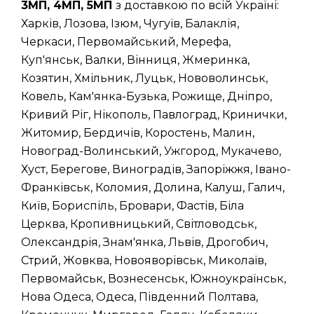
3МП, 4МП, 5МП
з доставкою по всій Україні:
Харків, Лозова, Ізюм, Чугуїв, Балаклія,
Черкаси, Первомайський, Мерефа,
Куп'янськ, Валки, Вінниця, Жмеринка,
Козятин, Хмільник, Луцьк, Нововолинськ,
Ковель, Кам'янка-Бузька, Рожище, Дніпро,
Кривий Ріг, Нікополь, Павлоград, Кринички,
Житомир, Бердичів, Коростень, Малин,
Новоград-Волинський, Ужгород, Мукачево,
Хуст, Берегове, Виноградів, Запоріжжя, Івано-
Франківськ, Коломия, Долина, Калуш, Галич,
Київ, Бориспіль, Бровари, Фастів, Біла
Церква, Кропивницький, Світловодськ,
Олександрія, Знам'янка, Львів, Дрогобич,
Стрий, Жовква, Новояворівськ, Миколаїв,
Первомайськ, Вознесенськ, Южноукраїнськ,
Нова Одеса, Одеса, Південний Полтава,