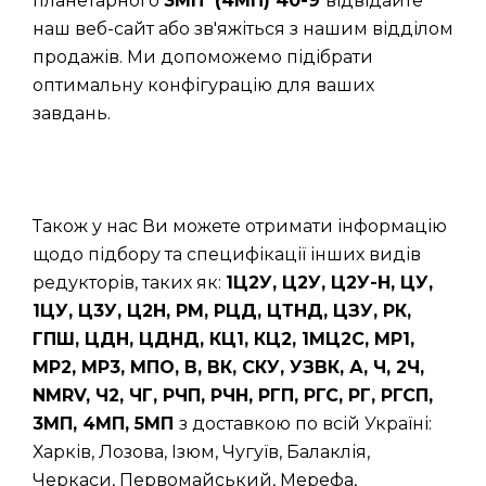
планетарного
3МП (4МП) 40-9
відвідайте
наш веб-сайт або зв'яжіться з нашим відділом
продажів. Ми допоможемо підібрати
оптимальну конфігурацію для ваших
завдань.
Також у нас Ви можете отримати інформацію
щодо підбору та специфікації інших видів
редукторів, таких як:
1Ц2У, Ц2У, Ц2У-Н, ЦУ,
1ЦУ, Ц3У, Ц2Н, РМ, РЦД, ЦТНД, ЦЗУ, РК,
ГПШ, ЦДН, ЦДНД, КЦ1, КЦ2, 1МЦ2С, МР1,
МР2, МР3, МПО, В, ВК, СКУ, УЗВК, А, Ч, 2Ч,
NMRV, Ч2, ЧГ, РЧП, РЧН, РГП, РГС, РГ, РГСП,
3МП, 4МП, 5МП
з доставкою по всій Україні:
Харків, Лозова, Ізюм, Чугуїв, Балаклія,
Черкаси, Первомайський, Мерефа,