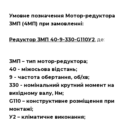
Умовне позначення Мотор-редуктора
3МП
(4МП)
при замовленні:
Редуктор 3МП 40-9-330-G110У2
, де:
3МП – тип мотор-редуктора;
40 - міжосьова відстань;
9 - частота обертання, об/хв;
330 - номінальний крутний момент на
вихідному валу, Нм;
G110 – конструктивне розміщення при
монтажі;
У2 – кліматичне виконання;