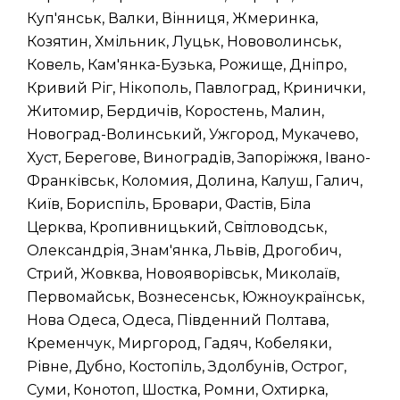
Куп'янськ, Валки, Вінниця, Жмеринка,
Козятин, Хмільник, Луцьк, Нововолинськ,
Ковель, Кам'янка-Бузька, Рожище, Дніпро,
Кривий Ріг, Нікополь, Павлоград, Кринички,
Житомир, Бердичів, Коростень, Малин,
Новоград-Волинський, Ужгород, Мукачево,
Хуст, Берегове, Виноградів, Запоріжжя, Івано-
Франківськ, Коломия, Долина, Калуш, Галич,
Київ, Бориспіль, Бровари, Фастів, Біла
Церква, Кропивницький, Світловодськ,
Олександрія, Знам'янка, Львів, Дрогобич,
Стрий, Жовква, Новояворівськ, Миколаїв,
Первомайськ, Вознесенськ, Южноукраїнськ,
Нова Одеса, Одеса, Південний Полтава,
Кременчук, Миргород, Гадяч, Кобеляки,
Рівне, Дубно, Костопіль, Здолбунів, Острог,
Суми, Конотоп, Шостка, Ромни, Охтирка,