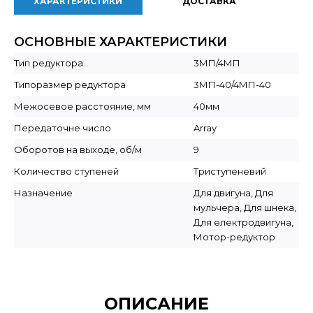
ХАРАКТЕРИСТИКИ
ДОСТАВКА
ОСНОВНЫЕ ХАРАКТЕРИСТИКИ
Тип редуктора
3МП/4МП
Типоразмер редуктора
3МП-40/4МП-40
Межосевое расстояние, мм
40мм
Передаточне число
Array
Оборотов на выходе, об/м
9
Количество ступеней
Триступеневий
Назначение
Для двигуна, Для
мульчера, Для шнека,
Для електродвигуна,
Мотор-редуктор
ОПИСАНИЕ