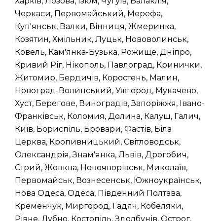
Харків, Лозова, Ізюм, Чугуїв, Балаклія,
Черкаси, Первомайський, Мерефа,
Куп'янськ, Валки, Вінниця, Жмеринка,
Козятин, Хмільник, Луцьк, Нововолинськ,
Ковель, Кам'янка-Бузька, Рожище, Дніпро,
Кривий Ріг, Нікополь, Павлоград, Кринички,
Житомир, Бердичів, Коростень, Малин,
Новоград-Волинський, Ужгород, Мукачево,
Хуст, Берегове, Виноградів, Запоріжжя, Івано-
Франківськ, Коломия, Долина, Калуш, Галич,
Київ, Бориспіль, Бровари, Фастів, Біла
Церква, Кропивницький, Світловодськ,
Олександрія, Знам'янка, Львів, Дрогобич,
Стрий, Жовква, Новояворівськ, Миколаїв,
Первомайськ, Вознесенськ, Южноукраїнськ,
Нова Одеса, Одеса, Південний Полтава,
Кременчук, Миргород, Гадяч, Кобеляки,
Рівне, Дубно, Костопіль, Здолбунів, Острог,