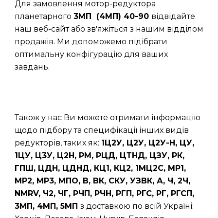
Для замовлення мотор-редуктора
планетарного
3МП (4МП) 40-90
відвідайте
наш веб-сайт або зв'яжіться з нашим відділом
продажів. Ми допоможемо підібрати
оптимальну конфігурацію для ваших
завдань.
Також у нас Ви можете отримати інформацію
щодо підбору та специфікації інших видів
редукторів, таких як:
1Ц2У, Ц2У, Ц2У-Н, ЦУ,
1ЦУ, Ц3У, Ц2Н, РМ, РЦД, ЦТНД, ЦЗУ, РК,
ГПШ, ЦДН, ЦДНД, КЦ1, КЦ2, 1МЦ2С, МР1,
МР2, МР3, МПО, В, ВК, СКУ, УЗВК, А, Ч, 2Ч,
NMRV, Ч2, ЧГ, РЧП, РЧН, РГП, РГС, РГ, РГСП,
3МП, 4МП, 5МП
з доставкою по всій Україні: