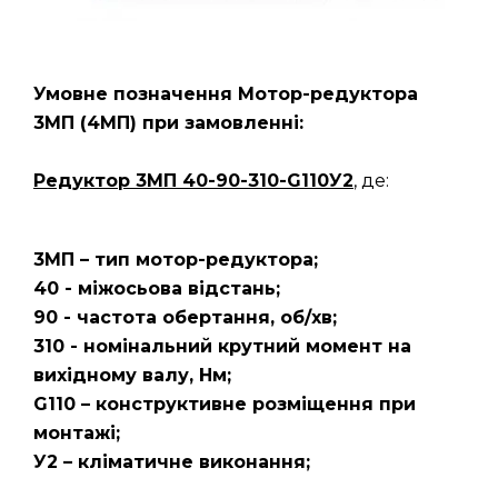
Умовне позначення Мотор-редуктора
3МП
(4МП)
при замовленні:
Редуктор 3МП 40-90-310-G110У2
, де:
3МП – тип мотор-редуктора;
40 - міжосьова відстань;
90 - частота обертання, об/хв;
310 - номінальний крутний момент на
вихідному валу, Нм;
G110 – конструктивне розміщення при
монтажі;
У2 – кліматичне виконання;