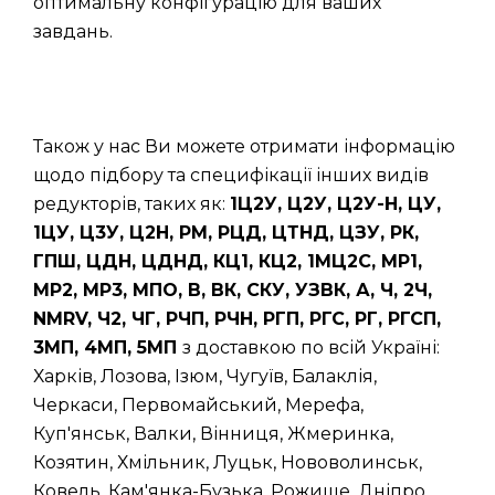
оптимальну конфігурацію для ваших
завдань.
Також у нас Ви можете отримати інформацію
щодо підбору та специфікації інших видів
редукторів, таких як:
1Ц2У, Ц2У, Ц2У-Н, ЦУ,
1ЦУ, Ц3У, Ц2Н, РМ, РЦД, ЦТНД, ЦЗУ, РК,
ГПШ, ЦДН, ЦДНД, КЦ1, КЦ2, 1МЦ2С, МР1,
МР2, МР3, МПО, В, ВК, СКУ, УЗВК, А, Ч, 2Ч,
NMRV, Ч2, ЧГ, РЧП, РЧН, РГП, РГС, РГ, РГСП,
3МП, 4МП, 5МП
з доставкою по всій Україні:
Харків, Лозова, Ізюм, Чугуїв, Балаклія,
Черкаси, Первомайський, Мерефа,
Куп'янськ, Валки, Вінниця, Жмеринка,
Козятин, Хмільник, Луцьк, Нововолинськ,
Ковель, Кам'янка-Бузька, Рожище, Дніпро,