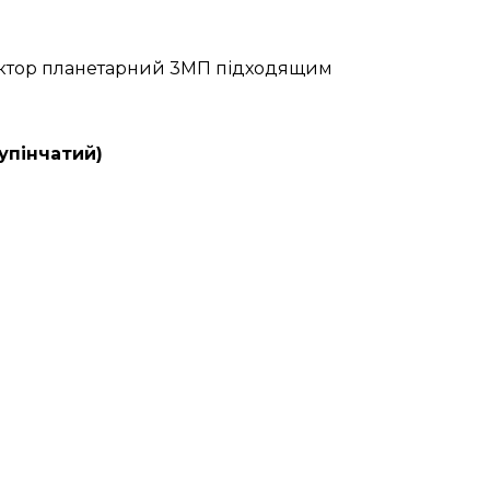
дуктор планетарний 3МП підходящим
упінчатий)