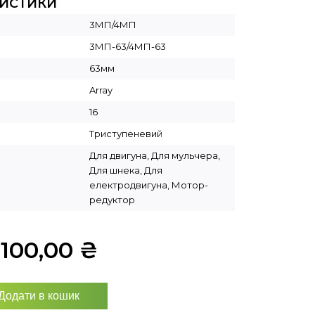
РИСТИКИ
3МП/4МП
3МП-63/4МП-63
63мм
Array
16
Триступеневий
Для двигуна, Для мульчера,
Для шнека, Для
електродвигуна, Мотор-
редуктор
3100,00
₴
Додати в кошик