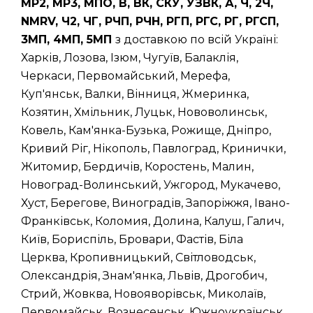
МР2, МР3, МПО, В, ВК, СКУ, УЗВК, А, Ч, 2Ч,
NMRV, Ч2, ЧГ, РЧП, РЧН, РГП, РГС, РГ, РГСП,
3МП, 4МП, 5МП
з доставкою по всій Україні:
Харків, Лозова, Ізюм, Чугуїв, Балаклія,
Черкаси, Первомайський, Мерефа,
Куп'янськ, Валки, Вінниця, Жмеринка,
Козятин, Хмільник, Луцьк, Нововолинськ,
Ковель, Кам'янка-Бузька, Рожище, Дніпро,
Кривий Ріг, Нікополь, Павлоград, Кринички,
Житомир, Бердичів, Коростень, Малин,
Новоград-Волинський, Ужгород, Мукачево,
Хуст, Берегове, Виноградів, Запоріжжя, Івано-
Франківськ, Коломия, Долина, Калуш, Галич,
Київ, Бориспіль, Бровари, Фастів, Біла
Церква, Кропивницький, Світловодськ,
Олександрія, Знам'янка, Львів, Дрогобич,
Стрий, Жовква, Новояворівськ, Миколаїв,
Первомайськ, Вознесенськ, Южноукраїнськ,