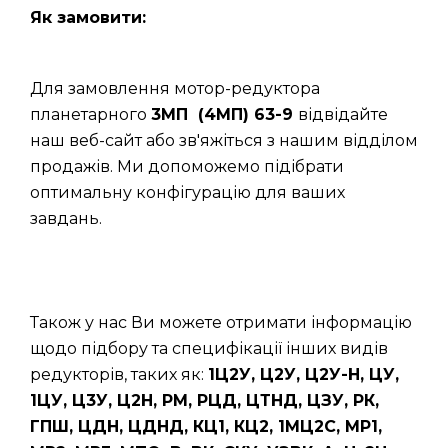
Як замовити:
Для замовлення мотор-редуктора
планетарного
3МП (4МП) 63-9
відвідайте
наш веб-сайт або зв'яжіться з нашим відділом
продажів. Ми допоможемо підібрати
оптимальну конфігурацію для ваших
завдань.
Також у нас Ви можете отримати інформацію
щодо підбору та специфікації інших видів
редукторів, таких як:
1Ц2У, Ц2У, Ц2У-Н, ЦУ,
1ЦУ, Ц3У, Ц2Н, РМ, РЦД, ЦТНД, ЦЗУ, РК,
ГПШ, ЦДН, ЦДНД, КЦ1, КЦ2, 1МЦ2С, МР1,