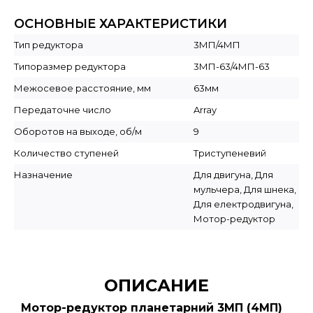
ОСНОВНЫЕ ХАРАКТЕРИСТИКИ
Тип редуктора
3МП/4МП
Типоразмер редуктора
3МП-63/4МП-63
Межосевое расстояние, мм
63мм
Передаточне число
Array
Оборотов на выходе, об/м
9
Количество ступеней
Триступеневий
Назначение
Для двигуна, Для
мульчера, Для шнека,
Для електродвигуна,
Мотор-редуктор
ОПИСАНИЕ
Мотор-редуктор планетарний 3МП (4МП)