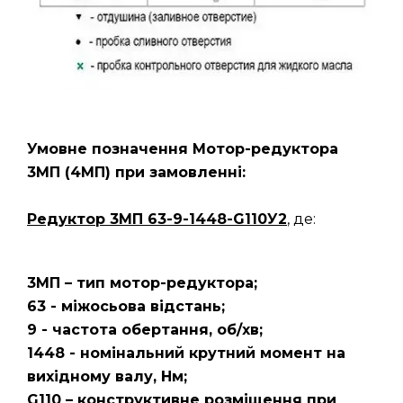
Умовне позначення Мотор-редуктора
3МП
(4МП)
при замовленні:
Редуктор 3МП 63-9-1448-G110У2
, де:
3МП – тип мотор-редуктора;
63 - міжосьова відстань;
9 - частота обертання, об/хв;
1448 - номінальний крутний момент на
вихідному валу, Нм;
G110 – конструктивне розміщення при