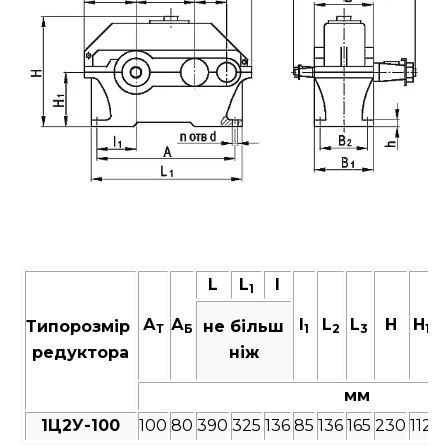
L
L
I
1
А
А
I
L
L
Н
H
Типорозмір
не більш
Т
Б
1
2
3
1
редуктора
ніж
мм
1Ц2У-100
100
80
390
325
136
85
136
165
230
112
2