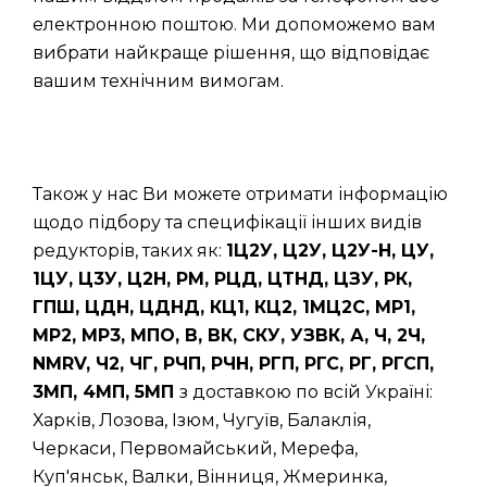
електронною поштою. Ми допоможемо вам
вибрати найкраще рішення, що відповідає
вашим технічним вимогам.
Також у нас Ви можете отримати інформацію
щодо підбору та специфікації інших видів
редукторів, таких як:
1Ц2У, Ц2У, Ц2У-Н, ЦУ,
1ЦУ, Ц3У, Ц2Н, РМ, РЦД, ЦТНД, ЦЗУ, РК,
ГПШ, ЦДН, ЦДНД, КЦ1, КЦ2, 1МЦ2С, МР1,
МР2, МР3, МПО, В, ВК, СКУ, УЗВК, А, Ч, 2Ч,
NMRV, Ч2, ЧГ, РЧП, РЧН, РГП, РГС, РГ, РГСП,
3МП, 4МП, 5МП
з доставкою по всій Україні:
Харків, Лозова, Ізюм, Чугуїв, Балаклія,
Черкаси, Первомайський, Мерефа,
Куп'янськ, Валки, Вінниця, Жмеринка,