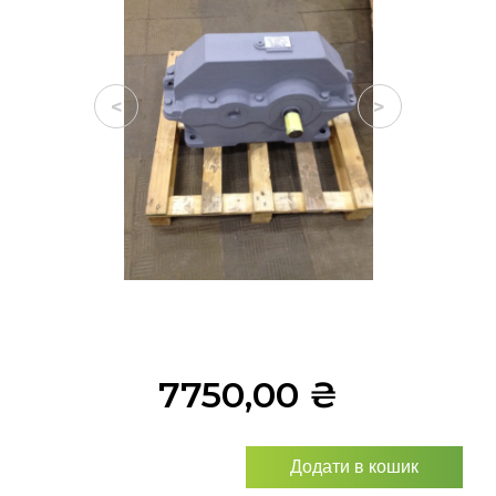
<
>
7750,00
₴
Додати в кошик