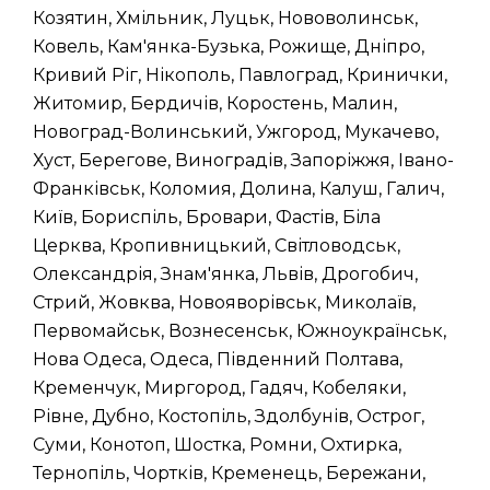
Козятин, Хмільник, Луцьк, Нововолинськ,
Ковель, Кам'янка-Бузька, Рожище, Дніпро,
Кривий Ріг, Нікополь, Павлоград, Кринички,
Житомир, Бердичів, Коростень, Малин,
Новоград-Волинський, Ужгород, Мукачево,
Хуст, Берегове, Виноградів, Запоріжжя, Івано-
Франківськ, Коломия, Долина, Калуш, Галич,
Київ, Бориспіль, Бровари, Фастів, Біла
Церква, Кропивницький, Світловодськ,
Олександрія, Знам'янка, Львів, Дрогобич,
Стрий, Жовква, Новояворівськ, Миколаїв,
Первомайськ, Вознесенськ, Южноукраїнськ,
Нова Одеса, Одеса, Південний Полтава,
Кременчук, Миргород, Гадяч, Кобеляки,
Рівне, Дубно, Костопіль, Здолбунів, Острог,
Суми, Конотоп, Шостка, Ромни, Охтирка,
Тернопіль, Чортків, Кременець, Бережани,