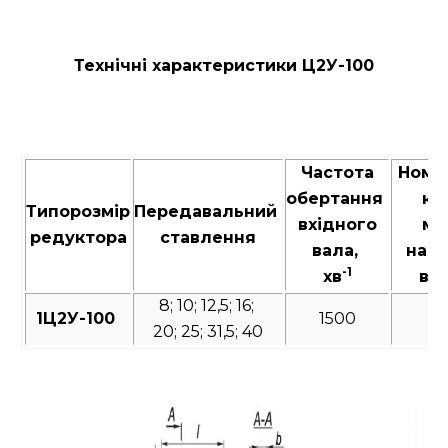
Технічні характеристики Ц2У-100
Частота
Номі
обертання
кр
Типорозмір
Передавальний
вхідного
мо
редуктора
ставлення
вала,
на в
-1
хв
вал
8; 10; 12,5; 16;
1Ц2У-100
1500
20; 25; 31,5; 40