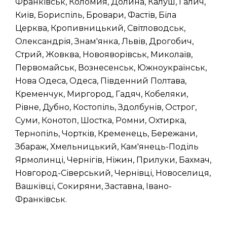
Франківськ, Коломия, Долина, Калуш, Галич,
Київ, Бориспіль, Бровари, Фастів, Біла
Церква, Кропивницький, Світловодськ,
Олександрія, Знам'янка, Львів, Дрогобич,
Стрий, Жовква, Новояворівськ, Миколаїв,
Первомайськ, Вознесенськ, Южноукраїнськ,
Нова Одеса, Одеса, Південний Полтава,
Кременчук, Миргород, Гадяч, Кобеляки,
Рівне, Дубно, Костопіль, Здолбунів, Острог,
Суми, Конотоп, Шостка, Ромни, Охтирка,
Тернопіль, Чортків, Кременець, Бережани,
Збараж, Хмельницький, Кам'янець-Поділь
Ярмолинці, Чернігів, Ніжин, Прилуки, Бахмач,
Новгород-Сіверський, Чернівці, Новоселиця,
Вашківці, Сокиряни, Заставна, Івано-
Франківськ.