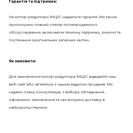
Гарантія та підтримка:
На мотор-редуктори 1МЦ2С надається гарантія. Ми також
пропонуємо повний спектр післяпродажного
обслуговування, включаючи технічну підтримку, ремонт та
постачання оригінальних запасних частин.
Як замовити:
Для замовлення мотор-редуктора 1МЦ2С відвідайте наш
веб-сайт або зв'яжіться з нашим відділом продажів. Ми
надамо повну консультацію з вибору обладнання,
оформимо замовлення та організуємо доставку в
найкоротші терміни