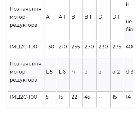
H
Позначення
мотор-
А
А 1
B
B 1
D
D 1
не
редуктора
біль
1МЦ2С-100
130
210
255
270
230
275
400
Позначення
мотор-
L 5
L 6
h
d
d 1
d 2
d 3
редуктора
1МЦ2С-100
5
15
22
45
-
15
14