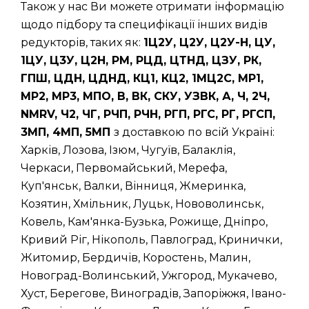
Також у нас Ви можете отримати інформацію
щодо підбору та специфікації інших видів
редукторів, таких як:
1Ц2У, Ц2У, Ц2У-Н, ЦУ,
1ЦУ, Ц3У, Ц2Н, РМ, РЦД, ЦТНД, ЦЗУ, РК,
ГПШ, ЦДН, ЦДНД, КЦ1, КЦ2, 1МЦ2С, МР1,
МР2, МР3, МПО, В, ВК, СКУ, УЗВК, А, Ч, 2Ч,
NMRV, Ч2, ЧГ, РЧП, РЧН, РГП, РГС, РГ, РГСП,
3МП, 4МП, 5МП
з доставкою по всій Україні:
Харків, Лозова, Ізюм, Чугуїв, Балаклія,
Черкаси, Первомайський, Мерефа,
Куп'янськ, Валки, Вінниця, Жмеринка,
Козятин, Хмільник, Луцьк, Нововолинськ,
Ковель, Кам'янка-Бузька, Рожище, Дніпро,
Кривий Ріг, Нікополь, Павлоград, Кринички,
Житомир, Бердичів, Коростень, Малин,
Новоград-Волинський, Ужгород, Мукачево,
Хуст, Берегове, Виноградів, Запоріжжя, Івано-