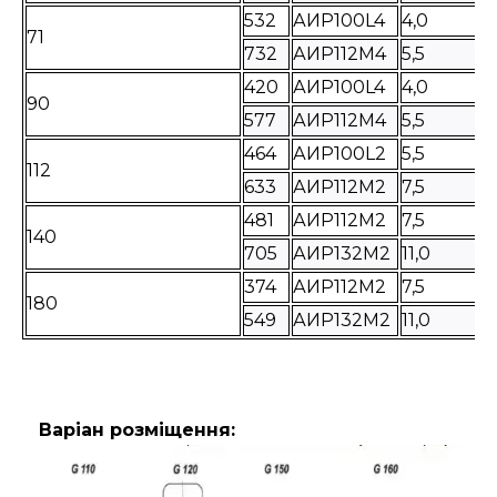
532
АИР100L4
4,0
71
732
АИР112M4
5,5
420
АИР100L4
4,0
90
577
АИР112M4
5,5
464
АИР100L2
5,5
112
633
АИР112M2
7,5
481
АИР112M2
7,5
140
705
АИР132M2
11,0
374
АИР112M2
7,5
180
549
АИР132M2
11,0
Варіан розміщення: