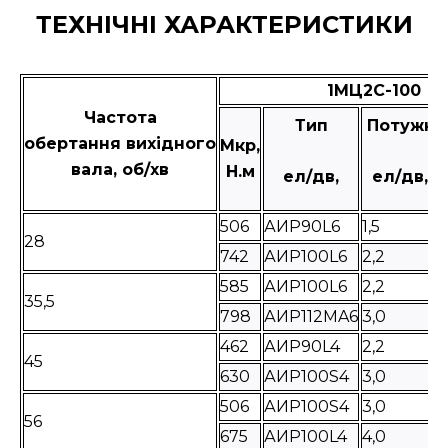
ТЕХНІЧНІ ХАРАКТЕРИСТИКИ
1МЦ2С-100
Частота
Тип
Потужні
обертання вихідного
Мкр,
вала, об/хв
Н.м
ел/дв,
ел/дв, к
506
АИР90L6
1,5
28
742
АИР100L6
2,2
585
АИР100L6
2,2
35,5
798
АИР112MA6
3,0
462
АИР90L4
2,2
45
630
АИР100S4
3,0
506
АИР100S4
3,0
56
675
АИР100L4
4,0