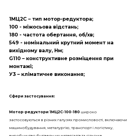
1МЦ2С – тип мотор-редуктора;
100 - міжосьова відстань;
180 - частота обертання, об/хв;
549 - номінальний крутний момент на
вихідному валу, Нм;
G110 – конструктивне розміщення при
монтажі;
У3 – кліматичне виконання;
С
фери застосування:
Мотор-редуктори 1МЦ2С-100-180
широко
застосовуються в різних галузях промисловості, включаючи
машинобудування, металургію, транспорт і логістику,
виробництво будівельних матеріалів та сільське