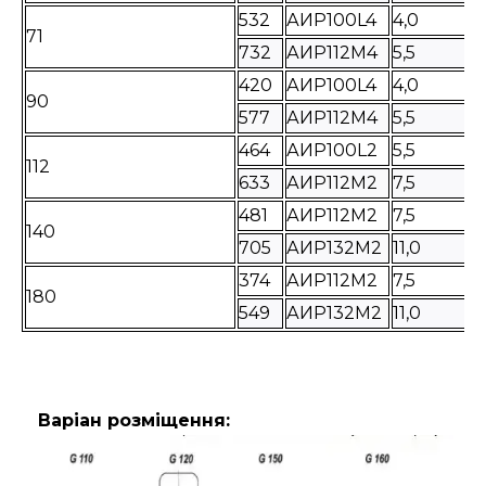
532
АИР100L4
4,0
71
732
АИР112M4
5,5
420
АИР100L4
4,0
90
577
АИР112M4
5,5
464
АИР100L2
5,5
112
633
АИР112M2
7,5
481
АИР112M2
7,5
140
705
АИР132M2
11,0
374
АИР112M2
7,5
180
549
АИР132M2
11,0
Варіан розміщення: