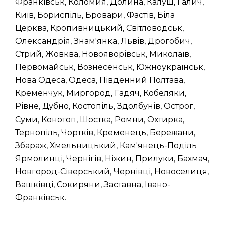
Франківськ, Коломия, Долина, Калуш, Галич,
Київ, Бориспіль, Бровари, Фастів, Біла
Церква, Кропивницький, Світловодськ,
Олександрія, Знам'янка, Львів, Дрогобич,
Стрий, Жовква, Новояворівськ, Миколаїв,
Первомайськ, Вознесенськ, Южноукраїнськ,
Нова Одеса, Одеса, Південний Полтава,
Кременчук, Миргород, Гадяч, Кобеляки,
Рівне, Дубно, Костопіль, Здолбунів, Острог,
Суми, Конотоп, Шостка, Ромни, Охтирка,
Тернопіль, Чортків, Кременець, Бережани,
Збараж, Хмельницький, Кам'янець-Поділь
Ярмолинці, Чернігів, Ніжин, Прилуки, Бахмач,
Новгород-Сіверський, Чернівці, Новоселиця,
Вашківці, Сокиряни, Заставна, Івано-
Франківськ.