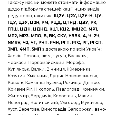
Також у нас Ви можете отримати інформацію
щодо підбору та специфікації інших видів
редукторів, таких як:
1Ц2У, Ц2У, Ц2У-Н, ЦУ,
1ЦУ, Ц3У, Ц2Н, РМ, РЦД, ЦТНД, ЦЗУ, РК,
ГПШ, ЦДН, ЦДНД, КЦ1, КЦ2, 1МЦ2С, МР1,
МР2, МР3, МПО, В, ВК, СКУ, УЗВК, А, Ч, 2Ч,
NMRV, Ч2, ЧГ, РЧП, РЧН, РГП, РГС, РГ, РГСП,
3МП, 4МП, 5МП
з доставкою по всій Україні:
Харків, Лозова, Ізюм, Чугуїв, Балаклія,
Черкаси, Первомайський, Мерефа,
Куп'янськ, Валки, Вінниця, Жмеринка,
Козятин, Хмільник, Луцьк, Нововолинськ,
Ковель, Кам'янка-Бузька, Рожище, Дніпро,
Кривий Ріг, Нікополь, Павлоград, Кринички,
Житомир, Бердичів, Коростень, Малин,
Новоград-Волинський, Ужгород, Мукачево,
Хуст, Берегове, Виноградів, Запоріжжя, Івано-