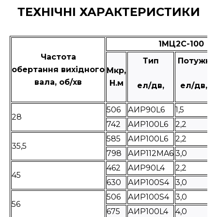
ТЕХНІЧНІ ХАРАКТЕРИСТИКИ
1МЦ2С-100
Частота
Тип
Потужні
обертання вихідного
Мкр,
вала, об/хв
Н.м
ел/дв,
ел/дв, к
506
АИР90L6
1,5
28
742
АИР100L6
2,2
585
АИР100L6
2,2
35,5
798
АИР112MA6
3,0
462
АИР90L4
2,2
45
630
АИР100S4
3,0
506
АИР100S4
3,0
56
675
АИР100L4
4,0