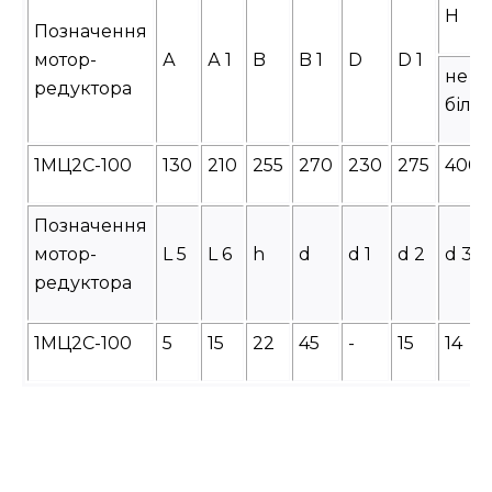
H
Позначення
мотор-
А
А 1
B
B 1
D
D 1
не
редуктора
біль
1МЦ2С-100
130
210
255
270
230
275
400
Позначення
мотор-
L 5
L 6
h
d
d 1
d 2
d 3
редуктора
1МЦ2С-100
5
15
22
45
-
15
14