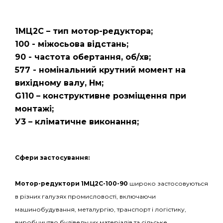
1МЦ2С – тип мотор-редуктора;
100 - міжосьова відстань;
90 - частота обертання, об/хв;
577 - номінальний крутний момент на
вихідному валу, Нм;
G110 – конструктивне розміщення при
монтажі;
У3 – кліматичне виконання;
С
фери застосування:
Мотор-редуктори 1МЦ2С-100-90
широко застосовуються
в різних галузях промисловості, включаючи
машинобудування, металургію, транспорт і логістику,
виробництво будівельних матеріалів та сільське