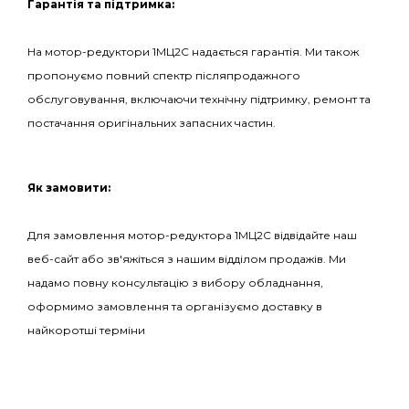
Гарантія та підтримка:
На мотор-редуктори 1МЦ2С надається гарантія. Ми також
пропонуємо повний спектр післяпродажного
обслуговування, включаючи технічну підтримку, ремонт та
постачання оригінальних запасних частин.
Як замовити:
Для замовлення мотор-редуктора 1МЦ2С відвідайте наш
веб-сайт або зв'яжіться з нашим відділом продажів. Ми
надамо повну консультацію з вибору обладнання,
оформимо замовлення та організуємо доставку в
найкоротші терміни