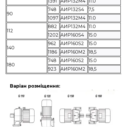
1391
АИР132M4
11.0
18
748
АИР132S4
7,5
17
90
1097
АИР132M4
11.0
18
882
АИР132M4
11.0
18
112
1202
АИР160S4
15.0
2
962
АИР160S2
15.0
2
140
1186
АИР160M2
18,5
2
748
АИР160S2
15.0
2
180
923
АИР160M2
18,5
2
Варіан розміщення: