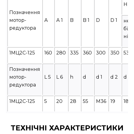
H
Позначення
мотор-
А
А 1
B
B 1
D
D 1
не
редуктора
біл
ніж
1МЦ2С-125
160
280
335
360
300
350
530
Позначення
мотор-
L 5
L 6
h
d
d 1
d 2
d 3
редуктора
1МЦ2С-125
5
20
28
55
М36
19
18
ТЕХНІЧНІ ХАРАКТЕРИСТИКИ