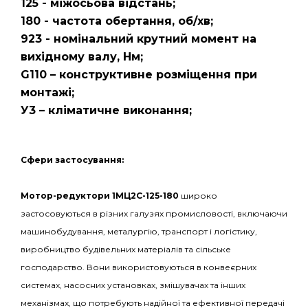
125 - міжосьова відстань;
180 - частота обертання, об/хв;
923 - номінальний крутний момент на
вихідному валу, Нм;
G110 – конструктивне розміщення при
монтажі;
У3 – кліматичне виконання;
С
фери застосування:
Мотор-редуктори 1МЦ2С-125-180
широко
застосовуються в різних галузях промисловості, включаючи
машинобудування, металургію, транспорт і логістику,
виробництво будівельних матеріалів та сільське
господарство. Вони використовуються в конвеєрних
системах, насосних установках, змішувачах та інших
механізмах, що потребують надійної та ефективної передачі