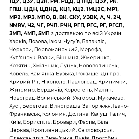
1ЦУ, Ц3У, Ц2Н, РМ, РЦД, ЦТНД, ЦЗУ, РК,
ГПШ, ЦДН, ЦДНД, КЦ1, КЦ2, 1МЦ2С, МР1,
МР2, МР3, МПО, В, ВК, СКУ, УЗВК, А, Ч, 2Ч,
NMRV, Ч2, ЧГ, РЧП, РЧН, РГП, РГС, РГ, РГСП,
3МП, 4МП, 5МП
з доставкою по всій Україні:
Харків, Лозова, Ізюм, Чугуїв, Балаклія,
Черкаси, Первомайський, Мерефа,
Куп'янськ, Валки, Вінниця, Жмеринка,
Козятин, Хмільник, Луцьк, Нововолинськ,
Ковель, Кам'янка-Бузька, Рожище, Дніпро,
Кривий Ріг, Нікополь, Павлоград, Кринички,
Житомир, Бердичів, Коростень, Малин,
Новоград-Волинський, Ужгород, Мукачево,
Хуст, Берегове, Виноградів, Запоріжжя, Івано-
Франківськ, Коломия, Долина, Калуш, Галич,
Київ, Бориспіль, Бровари, Фастів, Біла
Церква, Кропивницький, Світловодськ,
Олександрія, Знам'янка, Львів, Дрогобич,