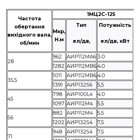
1МЦ2С-125
Частота
Тип
Потужність
обертання
Мкр,
М
вихідного вала,
Н.м
ел/дв,
ел/дв, кВт
об/мин
962
АИР112MA6
3.0
14
28
1282
АИР112MB6
4.0
14
1011
АИР112MB6
4.0
14
35,5
1391
АИР132S6
5,5
17
798
АИР100L4
4.0
12
45
1097
АИР112M4
5,5
17
882
АИР112M4
5,5
14
56
1202
АИР132S4
7,5
17
948
АИР132S4
7,5
17
71