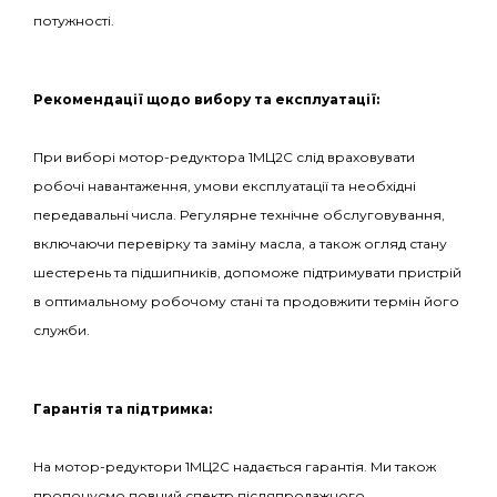
потужності.
Рекомендації щодо вибору та експлуатації:
При виборі мотор-редуктора 1МЦ2С слід враховувати
робочі навантаження, умови експлуатації та необхідні
передавальні числа. Регулярне технічне обслуговування,
включаючи перевірку та заміну масла, а також огляд стану
шестерень та підшипників, допоможе підтримувати пристрій
в оптимальному робочому стані та продовжити термін його
служби.
Гарантія та підтримка:
На мотор-редуктори 1МЦ2С надається гарантія. Ми також
пропонуємо повний спектр післяпродажного