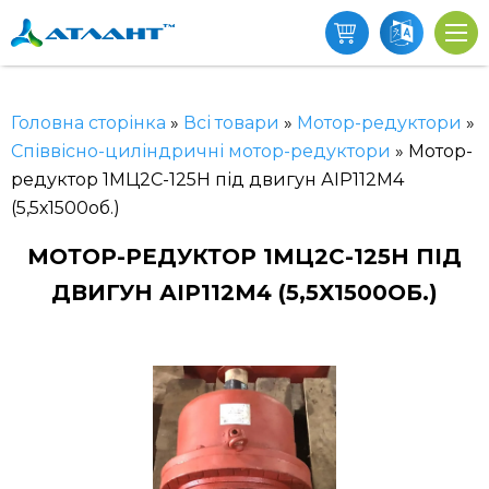
Головна сторінка
»
Всі товари
»
Мотор-редуктори
»
Співвісно-циліндричні мотор-редуктори
»
Мотор-
редуктор 1МЦ2С-125Н під двигун АІР112М4
(5,5х1500об.)
МОТОР-РЕДУКТОР 1МЦ2С-125Н ПІД
ДВИГУН АІР112М4 (5,5Х1500ОБ.)