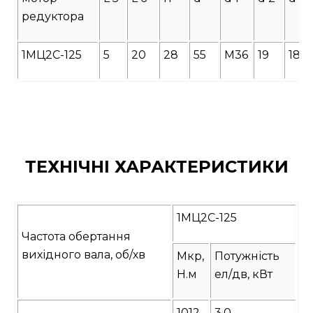
редуктора
1МЦ2С-125
5
20
28
55
М36
19
18
ТЕХНІЧНІ ХАРАКТЕРИСТИКИ
1МЦ2С-125
Частота обертання
вихідного вала, об/хв
Мкр,
Потужність
Н.м
ел/дв, кВт
1012
3,0