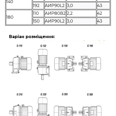
140
192
АИР90L2
3,0
43
110
АИР80В2
2,2
42
180
150
АИР90L2
3,0
43
Варіан розміщення: