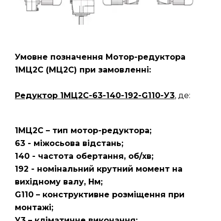
Умовне позначення Мотор-редуктора
1МЦ2С (МЦ2С) при замовленні:
Редуктор
1МЦ2С-63-140-192-G110-У3
, де:
1МЦ2С – тип мотор-редуктора;
63 - міжосьова відстань;
140 - частота обертання, об/хв;
192 - номінальний крутний момент на
вихідному валу, Нм;
G110 – конструктивне розміщення при
монтажі;
У3 – кліматичне виконання;