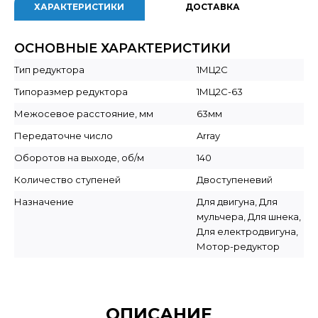
ХАРАКТЕРИСТИКИ
ДОСТАВКА
ОСНОВНЫЕ ХАРАКТЕРИСТИКИ
Тип редуктора
1МЦ2С
Типоразмер редуктора
1МЦ2С-63
Межосевое расстояние, мм
63мм
Передаточне число
Array
Оборотов на выходе, об/м
140
Количество ступеней
Двоступеневий
Назначение
Для двигуна, Для
мульчера, Для шнека,
Для електродвигуна,
Мотор-редуктор
ОПИСАНИЕ