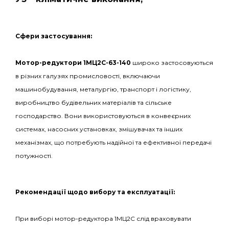
С
фери застосування:
Мотор-редуктори 1МЦ2С-63-140
широко застосовуються
в різних галузях промисловості, включаючи
машинобудування, металургію, транспорт і логістику,
виробництво будівельних матеріалів та сільське
господарство. Вони використовуються в конвеєрних
системах, насосних установках, змішувачах та інших
механізмах, що потребують надійної та ефективної передачі
потужності.
Рекомендації щодо вибору та експлуатації:
При виборі мотор-редуктора 1МЦ2С слід враховувати