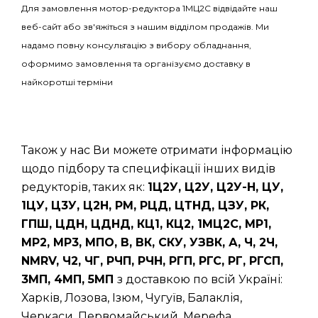
Для замовлення мотор-редуктора 1МЦ2С відвідайте наш
веб-сайт або зв'яжіться з нашим відділом продажів. Ми
надамо повну консультацію з вибору обладнання,
оформимо замовлення та організуємо доставку в
найкоротші терміни
Також у нас Ви можете отримати інформацію
щодо підбору та специфікації інших видів
редукторів, таких як:
1Ц2У, Ц2У, Ц2У-Н, ЦУ,
1ЦУ, Ц3У, Ц2Н, РМ, РЦД, ЦТНД, ЦЗУ, РК,
ГПШ, ЦДН, ЦДНД, КЦ1, КЦ2, 1МЦ2С, МР1,
МР2, МР3, МПО, В, ВК, СКУ, УЗВК, А, Ч, 2Ч,
NMRV, Ч2, ЧГ, РЧП, РЧН, РГП, РГС, РГ, РГСП,
3МП, 4МП, 5МП
з доставкою по всій Україні:
Харків, Лозова, Ізюм, Чугуїв, Балаклія,
Черкаси, Первомайський, Мерефа,