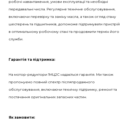
робочі навантаження, умови експлуатації та необхідні
передавальні числа. Регулярне технічне обслуговування,
включаючи перевірку та заміну масла, а також огляд стану
шестерень та підшипників, допоможе підтримувати пристрій
в оптимальному робочому стані та продовжити термін його
служби.
Гарантія та підтримка:
На мотор-редуктори 1МЦ2С надається гарантія. Ми також
пропонуємо повний спектр післяпродажного
обслуговування, включаючи технічну підтримку, ремонт та
постачання оригінальних запасних частин.
Як замовити: