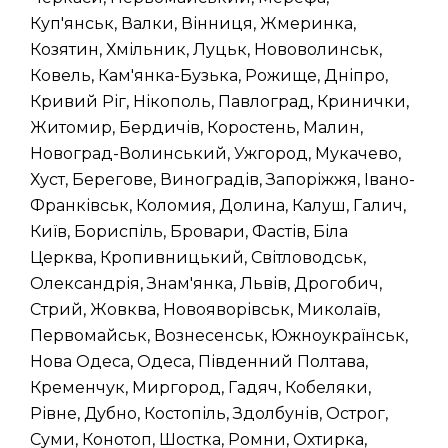
Куп'янськ, Валки, Вінниця, Жмеринка,
Козятин, Хмільник, Луцьк, Нововолинськ,
Ковель, Кам'янка-Бузька, Рожище, Дніпро,
Кривий Ріг, Нікополь, Павлоград, Кринички,
Житомир, Бердичів, Коростень, Малин,
Новоград-Волинський, Ужгород, Мукачево,
Хуст, Берегове, Виноградів, Запоріжжя, Івано-
Франківськ, Коломия, Долина, Калуш, Галич,
Київ, Бориспіль, Бровари, Фастів, Біла
Церква, Кропивницький, Світловодськ,
Олександрія, Знам'янка, Львів, Дрогобич,
Стрий, Жовква, Новояворівськ, Миколаїв,
Первомайськ, Вознесенськ, Южноукраїнськ,
Нова Одеса, Одеса, Південний Полтава,
Кременчук, Миргород, Гадяч, Кобеляки,
Рівне, Дубно, Костопіль, Здолбунів, Острог,
Суми, Конотоп, Шостка, Ромни, Охтирка,