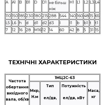
A
A1
B
B1
D
D1
H1
L1
L2
L3
L4
не більш
ніж
110
150
185
230
180
215
288
544
140
160
48
15
65
L5
L6
h
d
d1
d2
d3
I
I1
b
b1
t
t1
7
12
16
28
М16
12
14
60
42
8
5
31
15
ТЕХНІЧНІ ХАРАКТЕРИСТИКИ
1МЦ2С-63
Частота
Тип
Потужність
обертання
Мкр,
Маса,
вихідного
Н.м
кг
ел/дв,
ел/дв, кВт
вала, об/хв