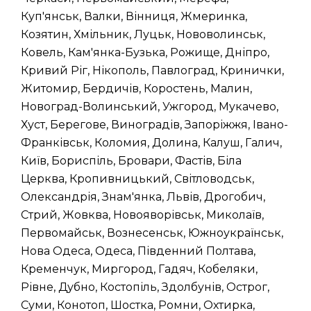
Куп'янськ, Валки, Вінниця, Жмеринка,
Козятин, Хмільник, Луцьк, Нововолинськ,
Ковель, Кам'янка-Бузька, Рожище, Дніпро,
Кривий Ріг, Нікополь, Павлоград, Кринички,
Житомир, Бердичів, Коростень, Малин,
Новоград-Волинський, Ужгород, Мукачево,
Хуст, Берегове, Виноградів, Запоріжжя, Івано-
Франківськ, Коломия, Долина, Калуш, Галич,
Київ, Бориспіль, Бровари, Фастів, Біла
Церква, Кропивницький, Світловодськ,
Олександрія, Знам'янка, Львів, Дрогобич,
Стрий, Жовква, Новояворівськ, Миколаїв,
Первомайськ, Вознесенськ, Южноукраїнськ,
Нова Одеса, Одеса, Південний Полтава,
Кременчук, Миргород, Гадяч, Кобеляки,
Рівне, Дубно, Костопіль, Здолбунів, Острог,
Суми, Конотоп, Шостка, Ромни, Охтирка,