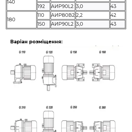
140
192
АИР90L2
3,0
43
110
АИР80В2
2,2
42
180
150
АИР90L2
3,0
43
Варіан розміщення: