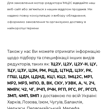
Для замовлення мотор-редуктора 1МЦ2С відвідайте наш
веб-сайт або зв'яжіться з нашим відділом продажів. Ми
надамо повну консультацію з вибору обладнання,
оформимо замовлення та організуємо доставку в
найкоротші терміни
Також у нас Ви можете отримати інформацію
щодо підбору та специфікації інших видів
редукторів, таких як:
1Ц2У, Ц2У, Ц2У-Н, ЦУ,
1ЦУ, Ц3У, Ц2Н, РМ, РЦД, ЦТНД, ЦЗУ, РК,
ГПШ, ЦДН, ЦДНД, КЦ1, КЦ2, 1МЦ2С, МР1,
МР2, МР3, МПО, В, ВК, СКУ, УЗВК, А, Ч, 2Ч,
NMRV, Ч2, ЧГ, РЧП, РЧН, РГП, РГС, РГ, РГСП,
3МП, 4МП, 5МП
з доставкою по всій Україні:
Харків, Лозова, Ізюм, Чугуїв, Балаклія,
Черкаси, Первомайський, Мерефа,