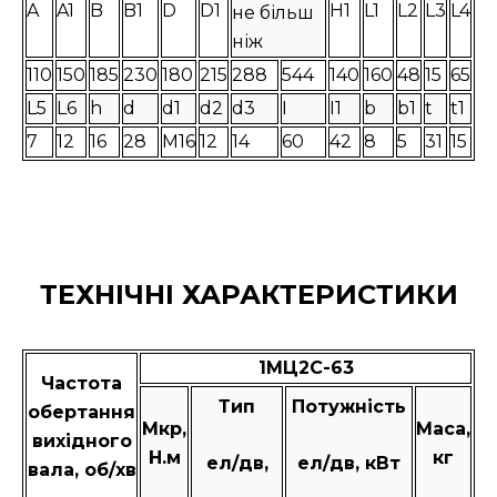
A
A1
B
B1
D
D1
H1
L1
L2
L3
L4
не більш
ніж
110
150
185
230
180
215
288
544
140
160
48
15
65
L5
L6
h
d
d1
d2
d3
I
I1
b
b1
t
t1
7
12
16
28
М16
12
14
60
42
8
5
31
15
ТЕХНІЧНІ ХАРАКТЕРИСТИКИ
1МЦ2С-63
Частота
Тип
Потужність
обертання
Мкр,
Маса,
вихідного
Н.м
кг
ел/дв,
ел/дв, кВт
вала, об/хв