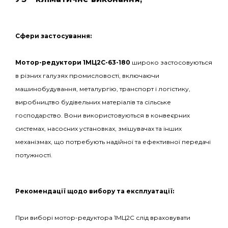
С
фери застосування:
Мотор-редуктори 1МЦ2С-63-180
широко застосовуються
в різних галузях промисловості, включаючи
машинобудування, металургію, транспорт і логістику,
виробництво будівельних матеріалів та сільське
господарство. Вони використовуються в конвеєрних
системах, насосних установках, змішувачах та інших
механізмах, що потребують надійної та ефективної передачі
потужності.
Рекомендації щодо вибору та експлуатації:
При виборі мотор-редуктора 1МЦ2С слід враховувати