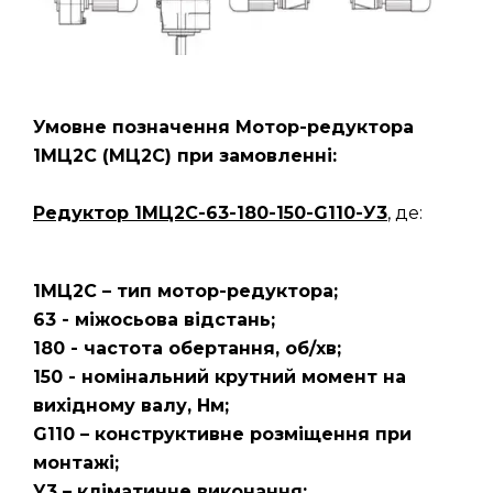
Умовне позначення Мотор-редуктора
1МЦ2С (МЦ2С) при замовленні:
Редуктор
1МЦ2С-63-180-150-G110-У3
, де:
1МЦ2С – тип мотор-редуктора;
63 - міжосьова відстань;
180 - частота обертання, об/хв;
150 - номінальний крутний момент на
вихідному валу, Нм;
G110 – конструктивне розміщення при
монтажі;
У3 – кліматичне виконання;