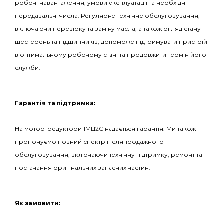
робочі навантаження, умови експлуатації та необхідні
передавальні числа. Регулярне технічне обслуговування,
включаючи перевірку та заміну масла, а також огляд стану
шестерень та підшипників, допоможе підтримувати пристрій
в оптимальному робочому стані та продовжити термін його
служби.
Гарантія та підтримка:
На мотор-редуктори 1МЦ2С надається гарантія. Ми також
пропонуємо повний спектр післяпродажного
обслуговування, включаючи технічну підтримку, ремонт та
постачання оригінальних запасних частин.
Як замовити: