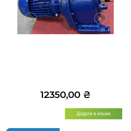
<
>
12350,00
₴
Додати в кошик