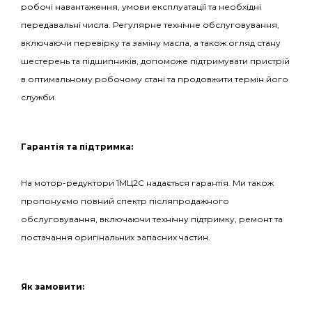
робочі навантаження, умови експлуатації та необхідні
передавальні числа. Регулярне технічне обслуговування,
включаючи перевірку та заміну масла, а також огляд стану
шестерень та підшипників, допоможе підтримувати пристрій
в оптимальному робочому стані та продовжити термін його
служби.
Гарантія та підтримка:
На мотор-редуктори 1МЦ2С надається гарантія. Ми також
пропонуємо повний спектр післяпродажного
обслуговування, включаючи технічну підтримку, ремонт та
постачання оригінальних запасних частин.
Як замовити: