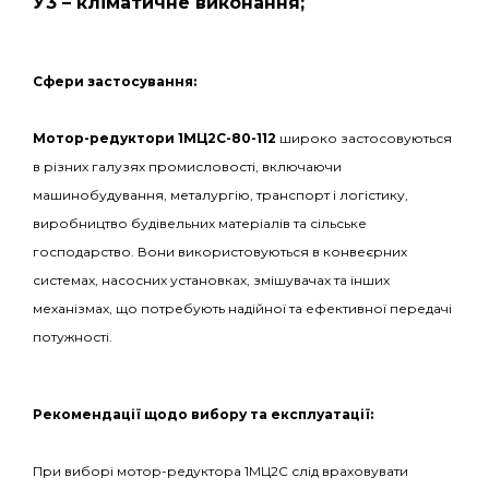
У3 – кліматичне виконання;
С
фери застосування:
Мотор-редуктори 1МЦ2С-80-112
широко застосовуються
в різних галузях промисловості, включаючи
машинобудування, металургію, транспорт і логістику,
виробництво будівельних матеріалів та сільське
господарство. Вони використовуються в конвеєрних
системах, насосних установках, змішувачах та інших
механізмах, що потребують надійної та ефективної передачі
потужності.
Рекомендації щодо вибору та експлуатації:
При виборі мотор-редуктора 1МЦ2С слід враховувати