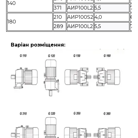
140
371
АИР100L2
5,5
72
210
АИР100S2
4,0
68
180
289
АИР100L2
5,5
72
Варіан розміщення: