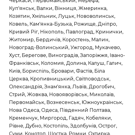
Черкаси, Первомайський, Мерефа,
Куп'янськ, Валки, Вінниця, Жмеринка,
Козятин, Хмільник, Луцьк, Нововолинськ,
Ковель, Кам'янка-Бузька, Рожище, Дніпро,
Кривий Ріг, Нікополь, Павлоград, Кринички,
Житомир, Бердичів, Коростень, Малин,
Новоград-Волинський, Ужгород, Мукачево,
Хуст, Берегове, Виноградів, Запоріжжя, Івано-
Франківськ, Коломия, Долина, Калуш, Галич,
Київ, Бориспіль, Бровари, Фастів, Біла
Церква, Кропивницький, Світловодськ,
Олександрія, Знам'янка, Львів, Дрогобич,
Стрий, Жовква, Новояворівськ, Миколаїв,
Первомайськ, Вознесенськ, Южноукраїнськ,
Нова Одеса, Одеса, Південний Полтава,
Кременчук, Миргород, Гадяч, Кобеляки,
Рівне, Дубно, Костопіль, Здолбунів, Острог,
Суми, Конотоп, Шостка, Ромни, Охтирка,