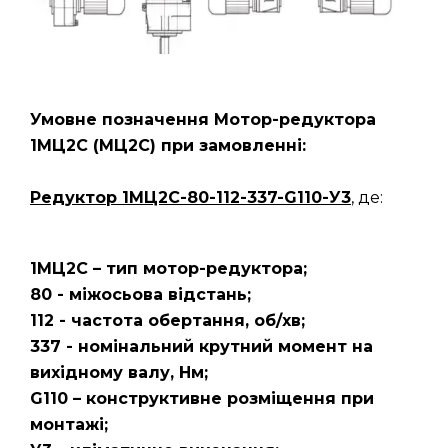
Умовне позначення Мотор-редуктора
1МЦ2С (МЦ2С) при замовленні:
Редуктор
1МЦ2С-80-112-337-G110-У3
, де:
1МЦ2С – тип мотор-редуктора;
80 - міжосьова відстань;
112 - частота обертання, об/хв;
337 - номінальний крутний момент на
вихідному валу, Нм;
G110 – конструктивне розміщення при
монтажі;