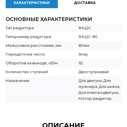
ХАРАКТЕРИСТИКИ
ДОСТАВКА
ОСНОВНЫЕ ХАРАКТЕРИСТИКИ
Тип редуктора
1МЦ2С
Типоразмер редуктора
1МЦ2С-80
Межосевое расстояние, мм
80мм
Передаточне число
Array
Оборотов на выходе, об/м
112
Количество ступеней
Двоступеневий
Назначение
Для двигуна, Для
мульчера, Для шнека,
Для електродвигуна,
Мотор-редуктор
ОПИСАНИЕ