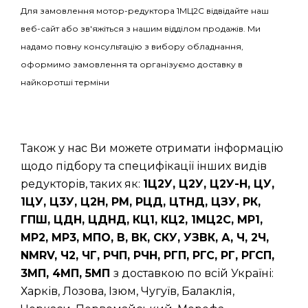
Для замовлення мотор-редуктора 1МЦ2С відвідайте наш
веб-сайт або зв'яжіться з нашим відділом продажів. Ми
надамо повну консультацію з вибору обладнання,
оформимо замовлення та організуємо доставку в
найкоротші терміни
Також у нас Ви можете отримати інформацію
щодо підбору та специфікації інших видів
редукторів, таких як:
1Ц2У, Ц2У, Ц2У-Н, ЦУ,
1ЦУ, Ц3У, Ц2Н, РМ, РЦД, ЦТНД, ЦЗУ, РК,
ГПШ, ЦДН, ЦДНД, КЦ1, КЦ2, 1МЦ2С, МР1,
МР2, МР3, МПО, В, ВК, СКУ, УЗВК, А, Ч, 2Ч,
NMRV, Ч2, ЧГ, РЧП, РЧН, РГП, РГС, РГ, РГСП,
3МП, 4МП, 5МП
з доставкою по всій Україні:
Харків, Лозова, Ізюм, Чугуїв, Балаклія,