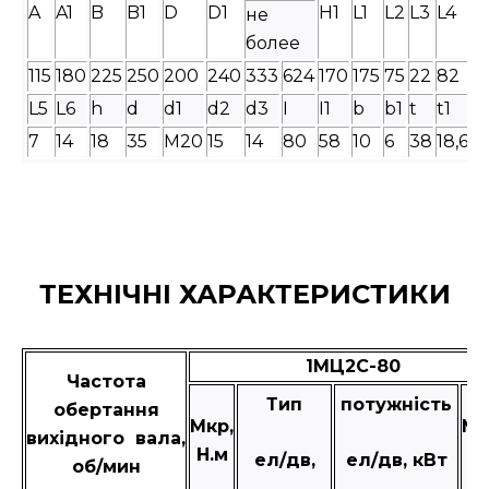
A
A1
B
B1
D
D1
H1
L1
L2
L3
L4
не
более
115
180
225
250
200
240
333
624
170
175
75
22
82
L5
L6
h
d
d1
d2
d3
I
I1
b
b1
t
t1
7
14
18
35
М20
15
14
80
58
10
6
38
18,6
ТЕХНІЧНІ ХАРАКТЕРИСТИКИ
1МЦ2С-80
Частота
Тип
потужність
обертання
Мкр,
Ма
вихідного вала,
Н.м
к
ел/дв,
ел/дв, кВт
об/мин