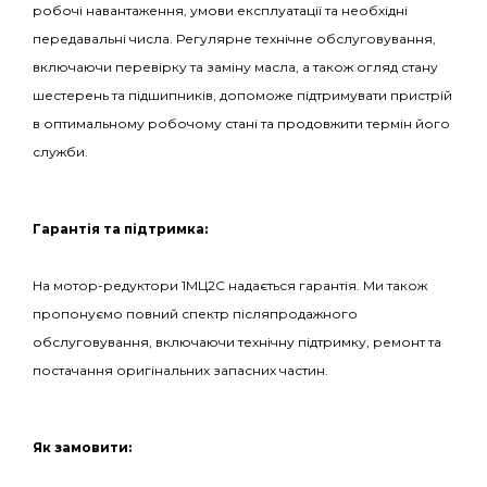
робочі навантаження, умови експлуатації та необхідні
передавальні числа. Регулярне технічне обслуговування,
включаючи перевірку та заміну масла, а також огляд стану
шестерень та підшипників, допоможе підтримувати пристрій
в оптимальному робочому стані та продовжити термін його
служби.
Гарантія та підтримка:
На мотор-редуктори 1МЦ2С надається гарантія. Ми також
пропонуємо повний спектр післяпродажного
обслуговування, включаючи технічну підтримку, ремонт та
постачання оригінальних запасних частин.
Як замовити: