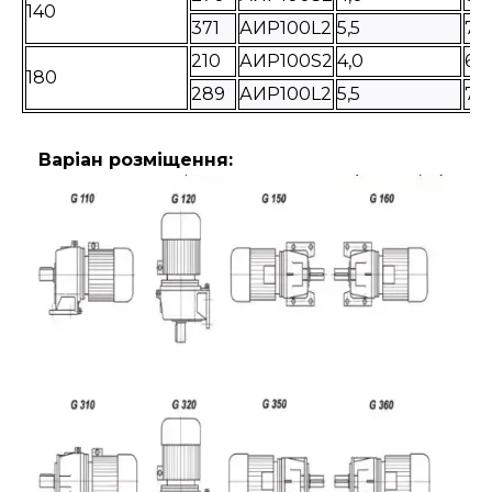
140
371
АИР100L2
5,5
72
210
АИР100S2
4,0
68
180
289
АИР100L2
5,5
72
Варіан розміщення: