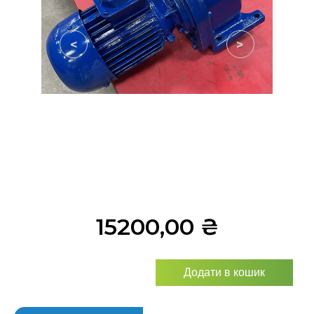
<
>
15200,00
₴
Додати в кошик