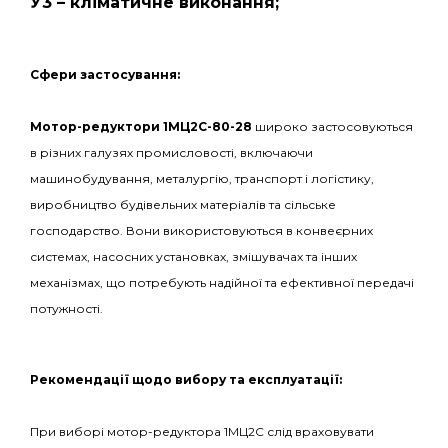
У3 – кліматичне виконання;
С
фери застосування:
Мотор-редуктори 1МЦ2С-80-28
широко застосовуються
в різних галузях промисловості, включаючи
машинобудування, металургію, транспорт і логістику,
виробництво будівельних матеріалів та сільське
господарство. Вони використовуються в конвеєрних
системах, насосних установках, змішувачах та інших
механізмах, що потребують надійної та ефективної передачі
потужності.
Рекомендації щодо вибору та експлуатації:
При виборі мотор-редуктора 1МЦ2С слід враховувати