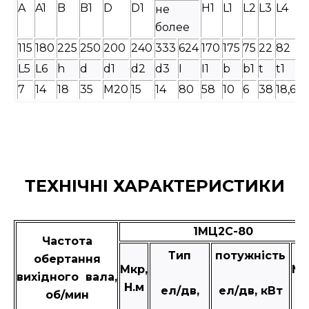
A
A1
B
B1
D
D1
H1
L1
L2
L3
L4
не
более
115
180
225
250
200
240
333
624
170
175
75
22
82
L5
L6
h
d
d1
d2
d3
I
I1
b
b1
t
t1
7
14
18
35
М20
15
14
80
58
10
6
38
18,6
ТЕХНІЧНІ ХАРАКТЕРИСТИКИ
1МЦ2С-80
Частота
Тип
потужність
обертання
Мкр,
Ма
вихідного вала,
Н.м
к
ел/дв,
ел/дв, кВт
об/мин