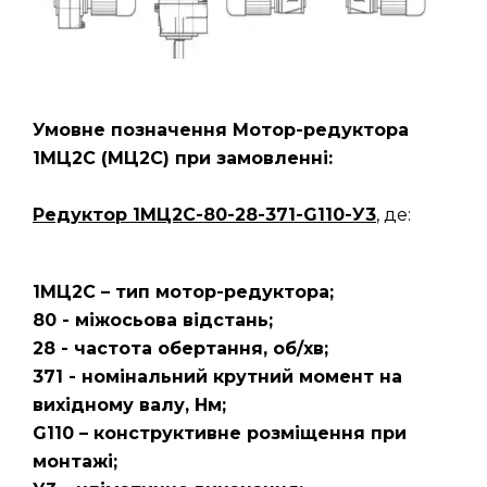
Умовне позначення Мотор-редуктора
1МЦ2С (МЦ2С) при замовленні:
Редуктор
1МЦ2С-80-28-371-G110-У3
, де:
1МЦ2С – тип мотор-редуктора;
80 - міжосьова відстань;
28 - частота обертання, об/хв;
371 - номінальний крутний момент на
вихідному валу, Нм;
G110 – конструктивне розміщення при
монтажі;