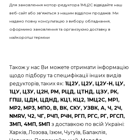
Для замовлення мотор-редуктора 1МЦ2С відвідайте наш
веб-сайт або зв'яжіться з нашим відділом продажів. Ми
надамо повну консультацію з вибору обладнання,
оформимо замовлення та організуємо доставку в
найкоротші терміни
Також у нас Ви можете отримати інформацію
щодо підбору та специфікації інших видів
редукторів, таких як:
1Ц2У, Ц2У, Ц2У-Н, ЦУ,
1ЦУ, Ц3У, Ц2Н, РМ, РЦД, ЦТНД, ЦЗУ, РК,
ГПШ, ЦДН, ЦДНД, КЦ1, КЦ2, 1МЦ2С, МР1,
МР2, МР3, МПО, В, ВК, СКУ, УЗВК, А, Ч, 2Ч,
NMRV, Ч2, ЧГ, РЧП, РЧН, РГП, РГС, РГ, РГСП,
3МП, 4МП, 5МП
з доставкою по всій Україні:
Харків, Лозова, Ізюм, Чугуїв, Балаклія,