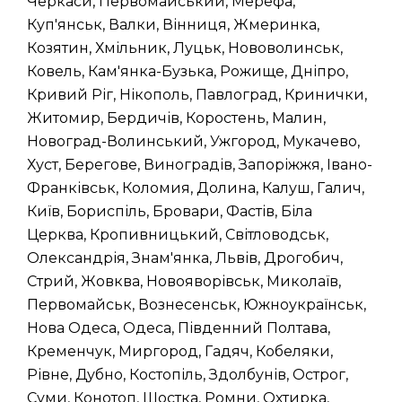
Черкаси, Первомайський, Мерефа,
Куп'янськ, Валки, Вінниця, Жмеринка,
Козятин, Хмільник, Луцьк, Нововолинськ,
Ковель, Кам'янка-Бузька, Рожище, Дніпро,
Кривий Ріг, Нікополь, Павлоград, Кринички,
Житомир, Бердичів, Коростень, Малин,
Новоград-Волинський, Ужгород, Мукачево,
Хуст, Берегове, Виноградів, Запоріжжя, Івано-
Франківськ, Коломия, Долина, Калуш, Галич,
Київ, Бориспіль, Бровари, Фастів, Біла
Церква, Кропивницький, Світловодськ,
Олександрія, Знам'янка, Львів, Дрогобич,
Стрий, Жовква, Новояворівськ, Миколаїв,
Первомайськ, Вознесенськ, Южноукраїнськ,
Нова Одеса, Одеса, Південний Полтава,
Кременчук, Миргород, Гадяч, Кобеляки,
Рівне, Дубно, Костопіль, Здолбунів, Острог,
Суми, Конотоп, Шостка, Ромни, Охтирка,