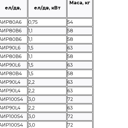
Маса, кг
ел/дв,
ел/дв, кВт
АИР80А6
0,75
54
АИР80В6
1,1
58
АИР80В6
1,1
58
АИР90L6
1,5
63
АИР80В6
1,1
58
АИР90L6
1,5
63
АИР80В4
1,5
58
АИР90L4
2,2
63
АИР90L4
2,2
63
АИР100S4
3,0
72
АИР90L4
2,2
63
АИР100S4
3,0
72
АИР100S4
3,0
72