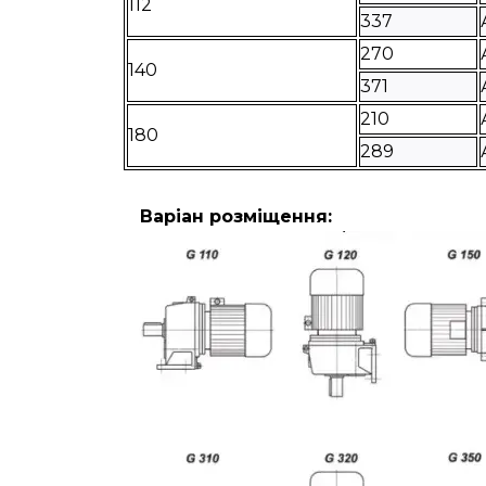
112
337
270
140
371
210
180
289
Варіан розміщення: