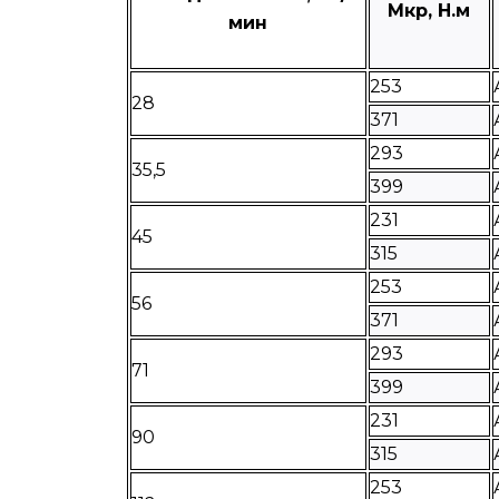
Мкр, Н.м
мин
253
28
371
293
35,5
399
231
45
315
253
56
371
293
71
399
231
90
315
253