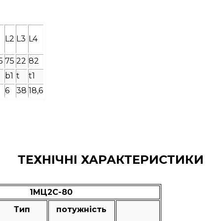
L2
L3
L4
5
75
22
82
b1
t
t1
6
38
18,6
ТЕХНІЧНІ ХАРАКТЕРИСТИКИ
1МЦ2С-80
Тип
потужність