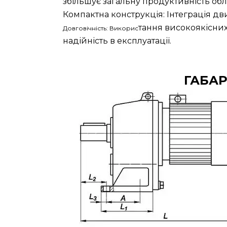
збільшує загальну продуктивність об
Компактна конструкція: Інтеграція дв
тання високоякісних
Довговічність: Викорис
надійність в експлуатації.
ГАБАР