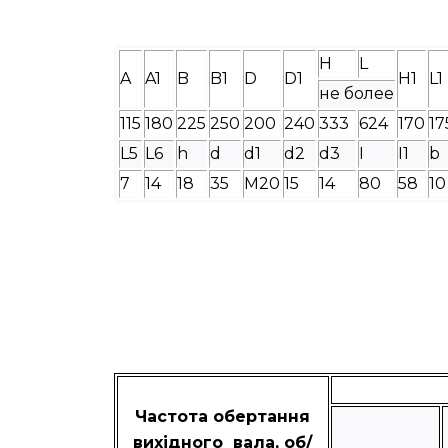
H
L
A
A1
B
B1
D
D1
H1
L1
не более
115
180
225
250
200
240
333
624
170
17
L5
L6
h
d
d1
d2
d3
I
I1
b
7
14
18
35
М20
15
14
80
58
10
Частота обертання
вихідного вала, об/