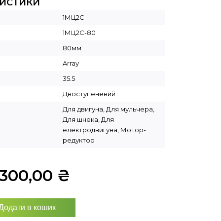
РИСТИКИ
1МЦ2С
1МЦ2С-80
80мм
Array
35.5
Двоступеневий
Для двигуна, Для мульчера,
Для шнека, Для
електродвигуна, Мотор-
редуктор
5300,00
₴
Додати в кошик