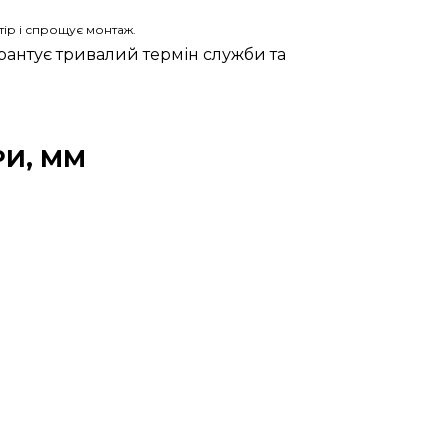
тір і спрощує монтаж.
рантує тривалий термін служби та
РИ, ММ