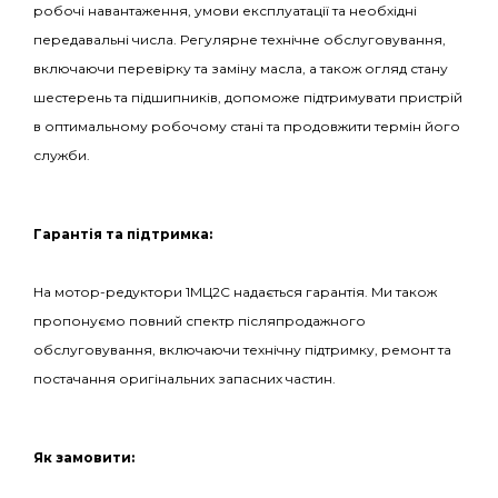
робочі навантаження, умови експлуатації та необхідні
передавальні числа. Регулярне технічне обслуговування,
включаючи перевірку та заміну масла, а також огляд стану
шестерень та підшипників, допоможе підтримувати пристрій
в оптимальному робочому стані та продовжити термін його
служби.
Гарантія та підтримка:
На мотор-редуктори 1МЦ2С надається гарантія. Ми також
пропонуємо повний спектр післяпродажного
обслуговування, включаючи технічну підтримку, ремонт та
постачання оригінальних запасних частин.
Як замовити: