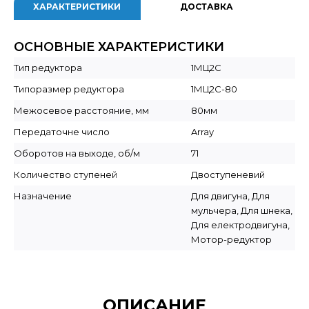
ХАРАКТЕРИСТИКИ
ДОСТАВКА
ОСНОВНЫЕ ХАРАКТЕРИСТИКИ
Тип редуктора
1МЦ2С
Типоразмер редуктора
1МЦ2С-80
Межосевое расстояние, мм
80мм
Передаточне число
Array
Оборотов на выходе, об/м
71
Количество ступеней
Двоступеневий
Назначение
Для двигуна, Для
мульчера, Для шнека,
Для електродвигуна,
Мотор-редуктор
ОПИСАНИЕ