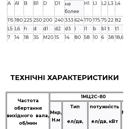
A
A1
B
B1
D
D1
H1
L1
L2
L3
L4
не
более
115
180
225
250
200
240
333
624
170
175
75
22
82
L5
L6
h
d
d1
d2
d3
I
I1
b
b1
t
t1
7
14
18
35
М20
15
14
80
58
10
6
38
18,6
ТЕХНІЧНІ ХАРАКТЕРИСТИКИ
1МЦ2С-80
Частота
Тип
потужність
обертання
Мкр,
Ма
вихідного вала,
Н.м
к
ел/дв,
ел/дв, кВт
об/мин