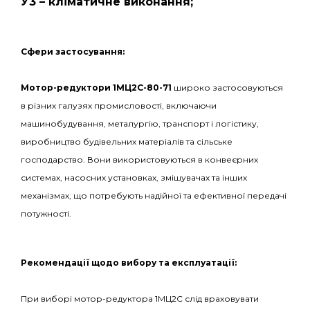
У3 – кліматичне виконання;
С
фери застосування:
Мотор-редуктори 1МЦ2С-80-71
широко застосовуються
в різних галузях промисловості, включаючи
машинобудування, металургію, транспорт і логістику,
виробництво будівельних матеріалів та сільське
господарство. Вони використовуються в конвеєрних
системах, насосних установках, змішувачах та інших
механізмах, що потребують надійної та ефективної передачі
потужності.
Рекомендації щодо вибору та експлуатації:
При виборі мотор-редуктора 1МЦ2С слід враховувати