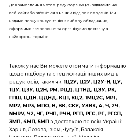
Для замовлення мотор-редуктора 1МЦ2С відвідайте наш
веб-сайт або зв'яжіться з нашим відділом продажів. Ми
надамо повну консультацію з вибору обладнання,
оформимо замовлення та організуємо доставку в
найкоротші терміни
Також у нас Ви можете отримати інформацію
щодо підбору та специфікації інших видів
редукторів, таких як:
1Ц2У, Ц2У, Ц2У-Н, ЦУ,
1ЦУ, Ц3У, Ц2Н, РМ, РЦД, ЦТНД, ЦЗУ, РК,
ГПШ, ЦДН, ЦДНД, КЦ1, КЦ2, 1МЦ2С, МР1,
МР2, МР3, МПО, В, ВК, СКУ, УЗВК, А, Ч, 2Ч,
NMRV, Ч2, ЧГ, РЧП, РЧН, РГП, РГС, РГ, РГСП,
3МП, 4МП, 5МП
з доставкою по всій Україні:
Харків, Лозова, Ізюм, Чугуїв, Балаклія,