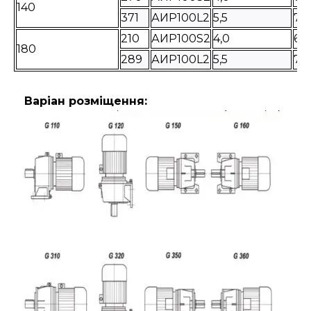
140
371
АИР100L2
5,5
72
210
АИР100S2
4,0
68
180
289
АИР100L2
5,5
72
Варіан розміщення: