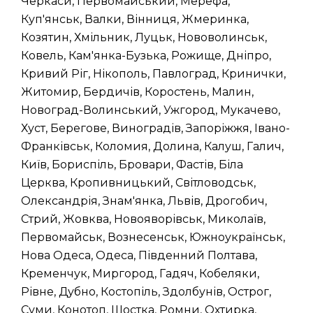
Черкаси, Первомайський, Мерефа,
Куп'янськ, Валки, Вінниця, Жмеринка,
Козятин, Хмільник, Луцьк, Нововолинськ,
Ковель, Кам'янка-Бузька, Рожище, Дніпро,
Кривий Ріг, Нікополь, Павлоград, Кринички,
Житомир, Бердичів, Коростень, Малин,
Новоград-Волинський, Ужгород, Мукачево,
Хуст, Берегове, Виноградів, Запоріжжя, Івано-
Франківськ, Коломия, Долина, Калуш, Галич,
Київ, Бориспіль, Бровари, Фастів, Біла
Церква, Кропивницький, Світловодськ,
Олександрія, Знам'янка, Львів, Дрогобич,
Стрий, Жовква, Новояворівськ, Миколаїв,
Первомайськ, Вознесенськ, Южноукраїнськ,
Нова Одеса, Одеса, Південний Полтава,
Кременчук, Миргород, Гадяч, Кобеляки,
Рівне, Дубно, Костопіль, Здолбунів, Острог,
Суми, Конотоп, Шостка, Ромни, Охтирка,