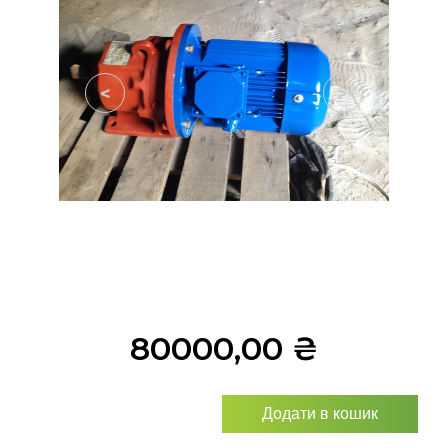
<
>
80000,00
₴
Додати в кошик