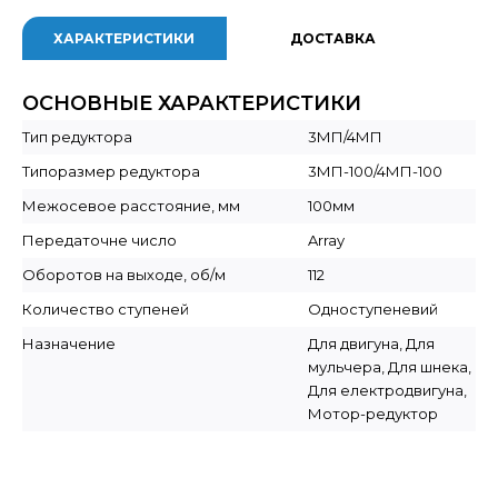
ХАРАКТЕРИСТИКИ
ДОСТАВКА
ОСНОВНЫЕ ХАРАКТЕРИСТИКИ
Тип редуктора
3МП/4МП
Типоразмер редуктора
3МП-100/4МП-100
Межосевое расстояние, мм
100мм
Передаточне число
Array
Оборотов на выходе, об/м
112
Количество ступеней
Одноступеневий
Назначение
Для двигуна, Для
мульчера, Для шнека,
Для електродвигуна,
Мотор-редуктор