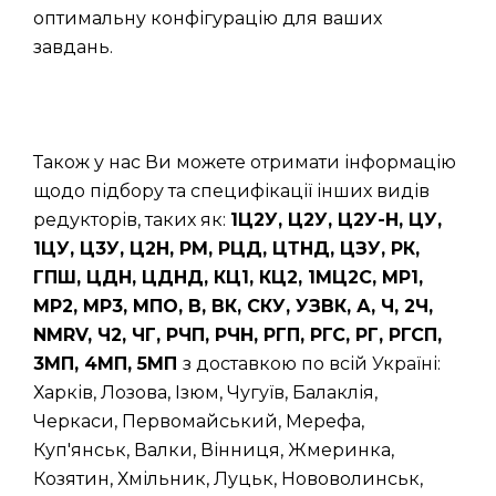
оптимальну конфігурацію для ваших
завдань.
Також у нас Ви можете отримати інформацію
щодо підбору та специфікації інших видів
редукторів, таких як:
1Ц2У, Ц2У, Ц2У-Н, ЦУ,
1ЦУ, Ц3У, Ц2Н, РМ, РЦД, ЦТНД, ЦЗУ, РК,
ГПШ, ЦДН, ЦДНД, КЦ1, КЦ2, 1МЦ2С, МР1,
МР2, МР3, МПО, В, ВК, СКУ, УЗВК, А, Ч, 2Ч,
NMRV, Ч2, ЧГ, РЧП, РЧН, РГП, РГС, РГ, РГСП,
3МП, 4МП, 5МП
з доставкою по всій Україні:
Харків, Лозова, Ізюм, Чугуїв, Балаклія,
Черкаси, Первомайський, Мерефа,
Куп'янськ, Валки, Вінниця, Жмеринка,
Козятин, Хмільник, Луцьк, Нововолинськ,