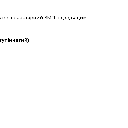
дуктор планетарний 3МП підходящим
тупінчатий)