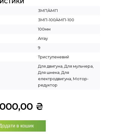
РИСТИКИ
3МП/4МП
3МП-100/4МП-100
100мм
Array
9
Триступеневий
Для двигуна, Для мульчера,
Для шнека, Для
електродвигуна, Мотор-
редуктор
9000,00
₴
Додати в кошик