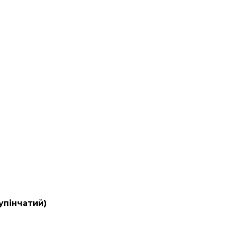
упінчатий)