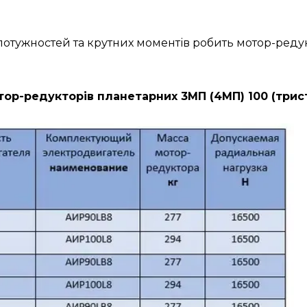
н потужностей та крутних моментів робить мотор-ре
ор-редукторів планетарних 3МП (4МП) 100 (трис