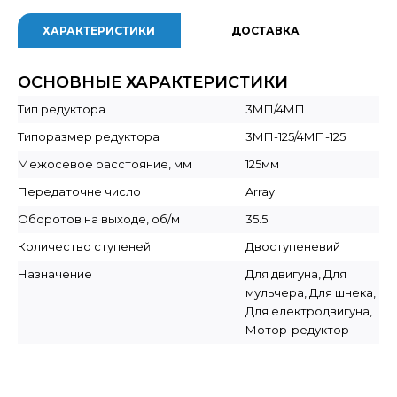
ХАРАКТЕРИСТИКИ
ДОСТАВКА
ОСНОВНЫЕ ХАРАКТЕРИСТИКИ
Тип редуктора
3МП/4МП
Типоразмер редуктора
3МП-125/4МП-125
Межосевое расстояние, мм
125мм
Передаточне число
Array
Оборотов на выходе, об/м
35.5
Количество ступеней
Двоступеневий
Назначение
Для двигуна, Для
мульчера, Для шнека,
Для електродвигуна,
Мотор-редуктор