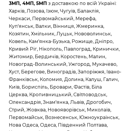
3МП, 4МП, 5МП
з доставкою по всій Україні:
Харків, Лозова, Ізюм, Чугуїв, Балаклія,
Черкаси, Первомайський, Мерефа,
Куп'янськ, Валки, Вінниця, Жмеринка,
Козятин, Хмільник, Луцьк, Нововолинськ,
Ковель, Кам'янка-Бузька, Рожище, Дніпро,
Кривий Ріг, Нікополь, Павлоград, Кринички,
Житомир, Бердичів, Коростень, Малин,
Новоград-Волинський, Ужгород, Мукачево,
Хуст, Берегове, Виноградів, Запоріжжя, Івано-
Франківськ, Коломия, Долина, Калуш, Галич,
Київ, Бориспіль, Бровари, Фастів, Біла
Церква, Кропивницький, Світловодськ,
Олександрія, Знам'янка, Львів, Дрогобич,
Стрий, Жовква, Новояворівськ, Миколаїв,
Первомайськ, Вознесенськ, Южноукраїнськ,
Нова Одеса, Одеса, Південний Полтава,