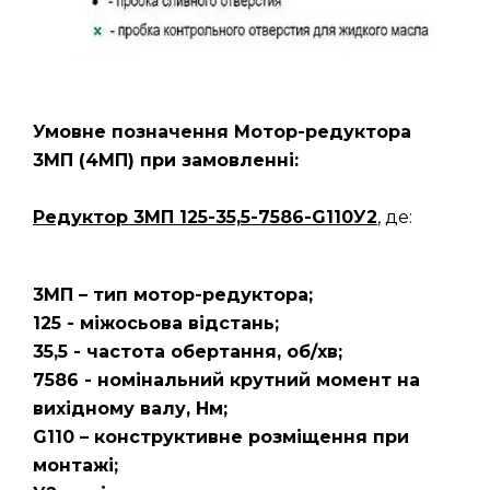
Умовне позначення Мотор-редуктора
3МП
(4МП)
при замовленні:
Редуктор 3МП 125-35,5-7586-G110У2
, де:
3МП – тип мотор-редуктора;
125 - міжосьова відстань;
35,5 - частота обертання, об/хв;
7586 - номінальний крутний момент на
вихідному валу, Нм;
G110 – конструктивне розміщення при
монтажі;