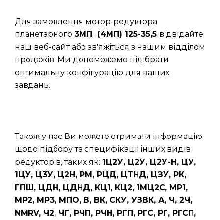
Для замовлення мотор-редуктора
планетарного
3МП (4МП) 125-35,5
відвідайте
наш веб-сайт або зв'яжіться з нашим відділом
продажів. Ми допоможемо підібрати
оптимальну конфігурацію для ваших
завдань.
Також у нас Ви можете отримати інформацію
щодо підбору та специфікації інших видів
редукторів, таких як:
1Ц2У, Ц2У, Ц2У-Н, ЦУ,
1ЦУ, Ц3У, Ц2Н, РМ, РЦД, ЦТНД, ЦЗУ, РК,
ГПШ, ЦДН, ЦДНД, КЦ1, КЦ2, 1МЦ2С, МР1,
МР2, МР3, МПО, В, ВК, СКУ, УЗВК, А, Ч, 2Ч,
NMRV, Ч2, ЧГ, РЧП, РЧН, РГП, РГС, РГ, РГСП,