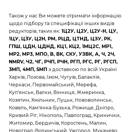
Також у нас Ви можете отримати інформацію
щодо підбору та специфікації інших видів
редукторів, таких як:
1Ц2У, Ц2У, Ц2У-Н, ЦУ,
1ЦУ, Ц3У, Ц2Н, РМ, РЦД, ЦТНД, ЦЗУ, РК,
ГПШ, ЦДН, ЦДНД, КЦ1, КЦ2, 1МЦ2С, МР1,
МР2, МР3, МПО, В, ВК, СКУ, УЗВК, А, Ч, 2Ч,
NMRV, Ч2, ЧГ, РЧП, РЧН, РГП, РГС, РГ, РГСП,
3МП, 4МП, 5МП
з доставкою по всій Україні:
Харків, Лозова, Ізюм, Чугуїв, Балаклія,
Черкаси, Первомайський, Мерефа,
Куп'янськ, Валки, Вінниця, Жмеринка,
Козятин, Хмільник, Луцьк, Нововолинськ,
Ковель, Кам'янка-Бузька, Рожище, Дніпро,
Кривий Ріг, Нікополь, Павлоград, Кринички,
Житомир, Бердичів, Коростень, Малин,
Новоград-Волинський, Ужгород, Мукачево,