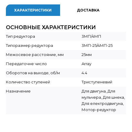
ХАРАКТЕРИСТИКИ
ДОСТАВКА
ОСНОВНЫЕ ХАРАКТЕРИСТИКИ
Тип редуктора
3МП/4МП
Типоразмер редуктора
3МП-25/4МП-25
Межосевое расстояние, мм
25мм
Передаточне число
Array
Оборотов на выходе, об/м
4.4
Количество ступеней
Триступеневий
Назначение
Для двигуна, Для
мульчера, Для шнека,
Для електродвигуна,
Мотор-редуктор