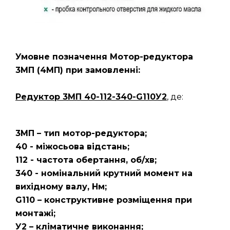
Умовне позначення Мотор-редуктора
3МП
(4МП)
при замовленні:
Редуктор 3МП 40-112-340-G110У2
, де:
3МП – тип мотор-редуктора;
40 - міжосьова відстань;
112 - частота обертання, об/хв;
340 - номінальний крутний момент на
вихідному валу, Нм;
G110 – конструктивне розміщення при
монтажі;
У2 – кліматичне виконання;