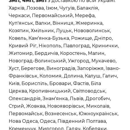
3МП, 4МП, 5МП
з доставкою по всій Україні:
Харків, Лозова, Ізюм, Чугуїв, Балаклія,
Черкаси, Первомайський, Мерефа,
Куп'янськ, Валки, Вінниця, Жмеринка,
Козятин, Хмільник, Луцьк, Нововолинськ,
Ковель, Кам'янка-Бузька, Рожище, Дніпро,
Кривий Ріг, Нікополь, Павлоград, Кринички,
Житомир, Бердичів, Коростень, Малин,
Новоград-Волинський, Ужгород, Мукачево,
Хуст, Берегове, Виноградів, Запоріжжя, Івано-
Франківськ, Коломия, Долина, Калуш, Галич,
Київ, Бориспіль, Бровари, Фастів, Біла
Церква, Кропивницький, Світловодськ,
Олександрія, Знам'янка, Львів, Дрогобич,
Стрий, Жовква, Новояворівськ, Миколаїв,
Первомайськ, Вознесенськ, Южноукраїнськ,
Нова Одеса, Одеса, Південний Полтава,
Кременчук, Миргород, Гадяч, Кобеляки,