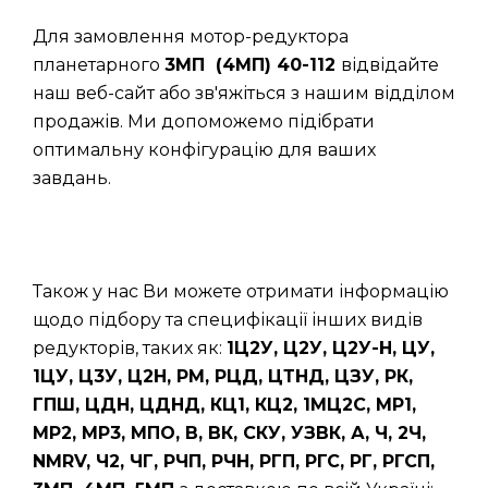
Для замовлення мотор-редуктора
планетарного
3МП (4МП) 40-112
відвідайте
наш веб-сайт або зв'яжіться з нашим відділом
продажів. Ми допоможемо підібрати
оптимальну конфігурацію для ваших
завдань.
Також у нас Ви можете отримати інформацію
щодо підбору та специфікації інших видів
редукторів, таких як:
1Ц2У, Ц2У, Ц2У-Н, ЦУ,
1ЦУ, Ц3У, Ц2Н, РМ, РЦД, ЦТНД, ЦЗУ, РК,
ГПШ, ЦДН, ЦДНД, КЦ1, КЦ2, 1МЦ2С, МР1,
МР2, МР3, МПО, В, ВК, СКУ, УЗВК, А, Ч, 2Ч,
NMRV, Ч2, ЧГ, РЧП, РЧН, РГП, РГС, РГ, РГСП,