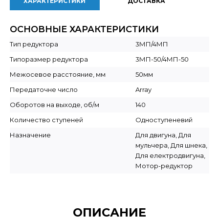
ХАРАКТЕРИСТИКИ
ДОСТАВКА
ОСНОВНЫЕ ХАРАКТЕРИСТИКИ
Тип редуктора
3МП/4МП
Типоразмер редуктора
3МП-50/4МП-50
Межосевое расстояние, мм
50мм
Передаточне число
Array
Оборотов на выходе, об/м
140
Количество ступеней
Одноступеневий
Назначение
Для двигуна, Для
мульчера, Для шнека,
Для електродвигуна,
Мотор-редуктор
ОПИСАНИЕ