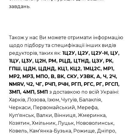
завдань.
Також у нас Ви можете отримати інформацію
щодо підбору та специфікації інших видів
редукторів, таких як:
1Ц2У, Ц2У, Ц2У-Н, ЦУ,
1ЦУ, Ц3У, Ц2Н, РМ, РЦД, ЦТНД, ЦЗУ, РК,
ГПШ, ЦДН, ЦДНД, КЦ1, КЦ2, 1МЦ2С, МР1,
МР2, МР3, МПО, В, ВК, СКУ, УЗВК, А, Ч, 2Ч,
NMRV, Ч2, ЧГ, РЧП, РЧН, РГП, РГС, РГ, РГСП,
3МП, 4МП, 5МП
з доставкою по всій Україні:
Харків, Лозова, Ізюм, Чугуїв, Балаклія,
Черкаси, Первомайський, Мерефа,
Куп'янськ, Валки, Вінниця, Жмеринка,
Козятин, Хмільник, Луцьк, Нововолинськ,
Ковель, Кам'янка-Бузька, Рожище, Дніпро,