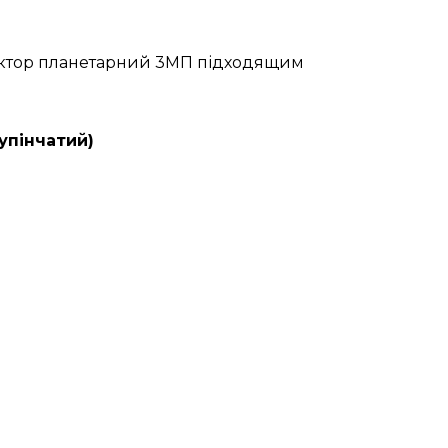
дуктор планетарний 3МП підходящим
упінчатий)