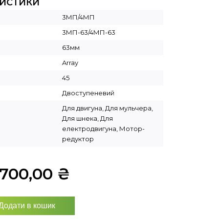
РИСТИКИ
3МП/4МП
3МП-63/4МП-63
63мм
Array
45
Двоступеневий
Для двигуна, Для мульчера,
Для шнека, Для
електродвигуна, Мотор-
редуктор
5700,00
₴
Додати в кошик