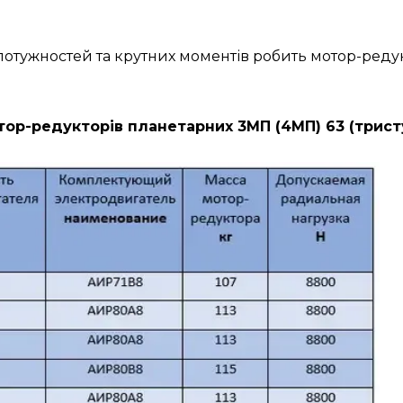
н потужностей та крутних моментів робить мотор-ре
ор-редукторів планетарних 3МП (4МП) 63 (трист