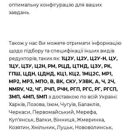
оптимальну конфігурацію для ваших
завдань.
Також у нас Ви можете отримати інформацію
щодо підбору та специфікації інших видів
редукторів, таких як:
1Ц2У, Ц2У, Ц2У-Н, ЦУ,
1ЦУ, Ц3У, Ц2Н, РМ, РЦД, ЦТНД, ЦЗУ, РК,
ГПШ, ЦДН, ЦДНД, КЦ1, КЦ2, 1МЦ2С, МР1,
МР2, МР3, МПО, В, ВК, СКУ, УЗВК, А, Ч, 2Ч,
NMRV, Ч2, ЧГ, РЧП, РЧН, РГП, РГС, РГ, РГСП,
3МП, 4МП, 5МП
з доставкою по всій Україні:
Харків, Лозова, Ізюм, Чугуїв, Балаклія,
Черкаси, Первомайський, Мерефа,
Куп'янськ, Валки, Вінниця, Жмеринка,
Козятин, Хмільник, Луцьк, Нововолинськ,