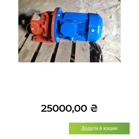
<
>
25000,00
₴
Додати в кошик