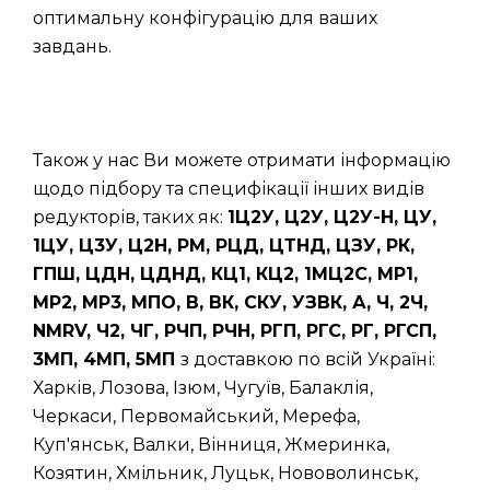
оптимальну конфігурацію для ваших
завдань.
Також у нас Ви можете отримати інформацію
щодо підбору та специфікації інших видів
редукторів, таких як:
1Ц2У, Ц2У, Ц2У-Н, ЦУ,
1ЦУ, Ц3У, Ц2Н, РМ, РЦД, ЦТНД, ЦЗУ, РК,
ГПШ, ЦДН, ЦДНД, КЦ1, КЦ2, 1МЦ2С, МР1,
МР2, МР3, МПО, В, ВК, СКУ, УЗВК, А, Ч, 2Ч,
NMRV, Ч2, ЧГ, РЧП, РЧН, РГП, РГС, РГ, РГСП,
3МП, 4МП, 5МП
з доставкою по всій Україні:
Харків, Лозова, Ізюм, Чугуїв, Балаклія,
Черкаси, Первомайський, Мерефа,
Куп'янськ, Валки, Вінниця, Жмеринка,
Козятин, Хмільник, Луцьк, Нововолинськ,