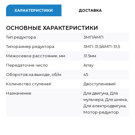
ХАРАКТЕРИСТИКИ
ДОСТАВКА
ОСНОВНЫЕ ХАРАКТЕРИСТИКИ
Тип редуктора
3МП/4МП
Типоразмер редуктора
3МП-31,5/4МП-31,5
Межосевое расстояние, мм
31.5мм
Передаточне число
Array
Оборотов на выходе, об/м
45
Количество ступеней
Двоступеневий
Назначение
Для двигуна, Для
мульчера, Для шнека,
Для електродвигуна,
Мотор-редуктор