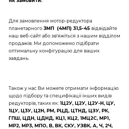
Як замовити:
Для замовлення мотор-редуктора
планетарного
3МП (4МП) 31,5-45
відвідайте
наш веб-сайт або зв'яжіться з нашим відділом
продажів. Ми допоможемо підібрати
оптимальну конфігурацію для ваших
завдань.
Також у нас Ви можете отримати інформацію
щодо підбору та специфікації інших видів
редукторів, таких як:
1Ц2У, Ц2У, Ц2У-Н, ЦУ,
1ЦУ, Ц3У, Ц2Н, РМ, РЦД, ЦТНД, ЦЗУ, РК,
ГПШ, ЦДН, ЦДНД, КЦ1, КЦ2, 1МЦ2С, МР1,
МР2, МР3, МПО, В, ВК, СКУ, УЗВК, А, Ч, 2Ч,