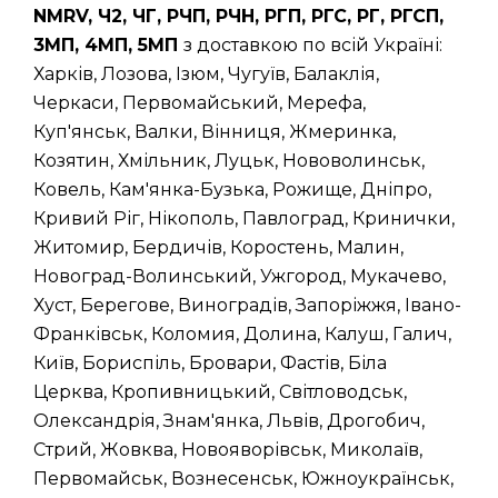
NMRV, Ч2, ЧГ, РЧП, РЧН, РГП, РГС, РГ, РГСП,
3МП, 4МП, 5МП
з доставкою по всій Україні:
Харків, Лозова, Ізюм, Чугуїв, Балаклія,
Черкаси, Первомайський, Мерефа,
Куп'янськ, Валки, Вінниця, Жмеринка,
Козятин, Хмільник, Луцьк, Нововолинськ,
Ковель, Кам'янка-Бузька, Рожище, Дніпро,
Кривий Ріг, Нікополь, Павлоград, Кринички,
Житомир, Бердичів, Коростень, Малин,
Новоград-Волинський, Ужгород, Мукачево,
Хуст, Берегове, Виноградів, Запоріжжя, Івано-
Франківськ, Коломия, Долина, Калуш, Галич,
Київ, Бориспіль, Бровари, Фастів, Біла
Церква, Кропивницький, Світловодськ,
Олександрія, Знам'янка, Львів, Дрогобич,
Стрий, Жовква, Новояворівськ, Миколаїв,
Первомайськ, Вознесенськ, Южноукраїнськ,