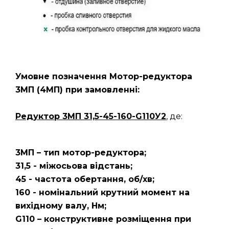
Умовне позначення Мотор-редуктора
3МП
(4МП)
при замовленні:
Редуктор 3МП 31,5-45-160-G110У2
, де:
3МП – тип мотор-редуктора;
31,5 - міжосьова відстань;
45 - частота обертання, об/хв;
160 - номінальний крутний момент на
вихідному валу, Нм;
G110 – конструктивне розміщення при