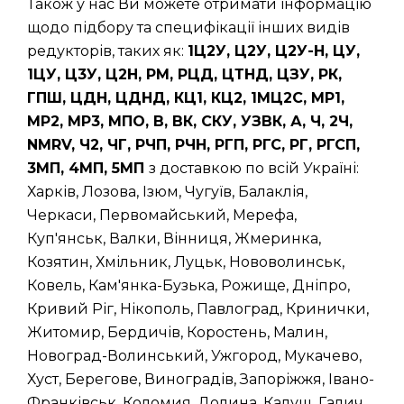
Також у нас Ви можете отримати інформацію
щодо підбору та специфікації інших видів
редукторів, таких як:
1Ц2У, Ц2У, Ц2У-Н, ЦУ,
1ЦУ, Ц3У, Ц2Н, РМ, РЦД, ЦТНД, ЦЗУ, РК,
ГПШ, ЦДН, ЦДНД, КЦ1, КЦ2, 1МЦ2С, МР1,
МР2, МР3, МПО, В, ВК, СКУ, УЗВК, А, Ч, 2Ч,
NMRV, Ч2, ЧГ, РЧП, РЧН, РГП, РГС, РГ, РГСП,
3МП, 4МП, 5МП
з доставкою по всій Україні:
Харків, Лозова, Ізюм, Чугуїв, Балаклія,
Черкаси, Первомайський, Мерефа,
Куп'янськ, Валки, Вінниця, Жмеринка,
Козятин, Хмільник, Луцьк, Нововолинськ,
Ковель, Кам'янка-Бузька, Рожище, Дніпро,
Кривий Ріг, Нікополь, Павлоград, Кринички,
Житомир, Бердичів, Коростень, Малин,
Новоград-Волинський, Ужгород, Мукачево,
Хуст, Берегове, Виноградів, Запоріжжя, Івано-
Франківськ, Коломия, Долина, Калуш, Галич,