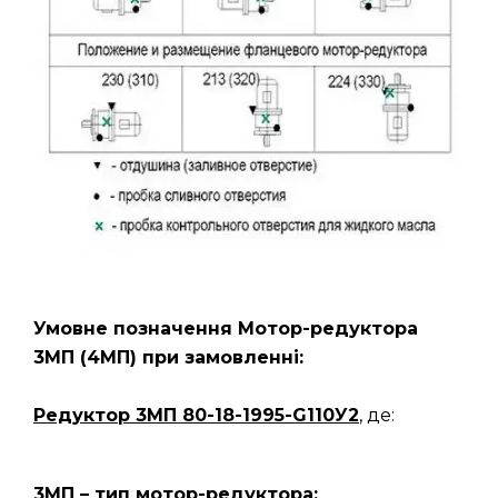
Умовне позначення Мотор-редуктора
3МП
(4МП)
при замовленні:
Редуктор 3МП 80-18-1995-G110У2
, де:
3МП – тип мотор-редуктора;