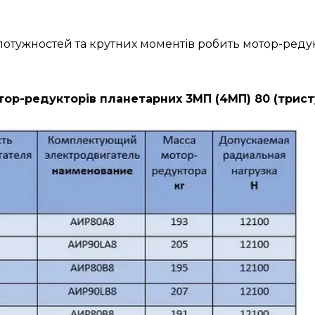
н потужностей та крутних моментів робить мотор-ре
ор-редукторів планетарних 3МП (4МП) 80 (трист