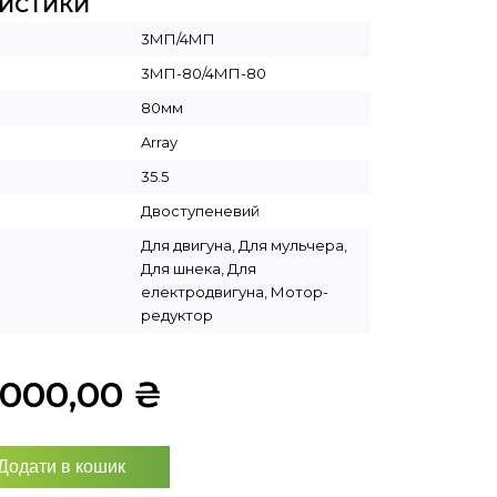
РИСТИКИ
3МП/4МП
3МП-80/4МП-80
80мм
Array
35.5
Двоступеневий
Для двигуна, Для мульчера,
Для шнека, Для
електродвигуна, Мотор-
редуктор
4000,00
₴
Додати в кошик