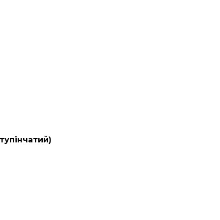
тупінчатий)