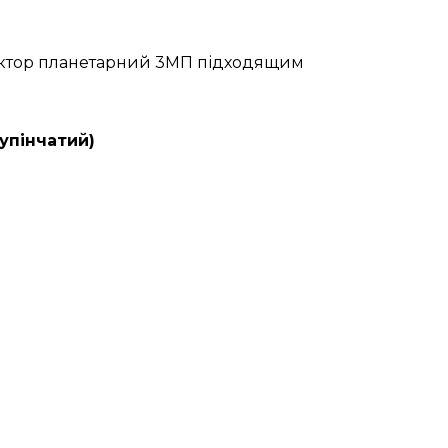
дуктор планетарний 3МП підходящим
упінчатий)