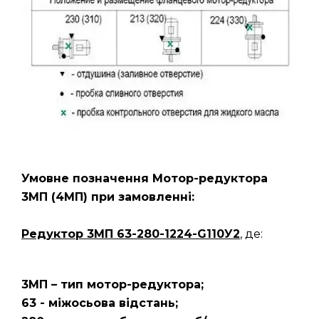
Умовне позначення Мотор-редуктора
3МП
(4МП)
при замовленні:
Редуктор 3МП 63-280-1224-G110У2
, де:
3МП – тип мотор-редуктора;
63 - міжосьова відстань;