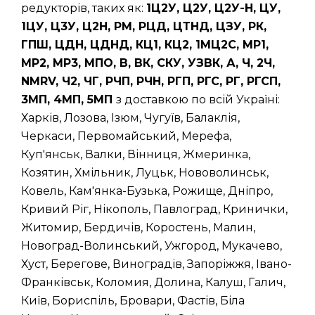
редукторів, таких як:
1Ц2У, Ц2У, Ц2У-Н, ЦУ,
1ЦУ, Ц3У, Ц2Н, РМ, РЦД, ЦТНД, ЦЗУ, РК,
ГПШ, ЦДН, ЦДНД, КЦ1, КЦ2, 1МЦ2С, МР1,
МР2, МР3, МПО, В, ВК, СКУ, УЗВК, А, Ч, 2Ч,
NMRV, Ч2, ЧГ, РЧП, РЧН, РГП, РГС, РГ, РГСП,
3МП, 4МП, 5МП
з доставкою по всій Україні:
Харків, Лозова, Ізюм, Чугуїв, Балаклія,
Черкаси, Первомайський, Мерефа,
Куп'янськ, Валки, Вінниця, Жмеринка,
Козятин, Хмільник, Луцьк, Нововолинськ,
Ковель, Кам'янка-Бузька, Рожище, Дніпро,
Кривий Ріг, Нікополь, Павлоград, Кринички,
Житомир, Бердичів, Коростень, Малин,
Новоград-Волинський, Ужгород, Мукачево,
Хуст, Берегове, Виноградів, Запоріжжя, Івано-
Франківськ, Коломия, Долина, Калуш, Галич,
Київ, Бориспіль, Бровари, Фастів, Біла