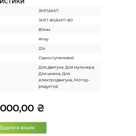
РИСТИКИ
3МП/4МП
3МП-80/4МП-80
80мм
Array
224
Одноступеневий
Для двигуна, Для мульчера,
Для шнека, Для
електродвигуна, Мотор-
редуктор
5000,00
₴
Додати в кошик