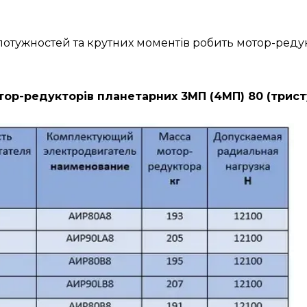
н потужностей та крутних моментів робить мотор-ре
ор-редукторів планетарних 3МП (4МП) 80 (трист