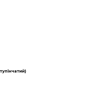
тупінчатий)