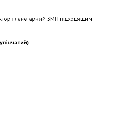
дуктор планетарний 3МП підходящим
упінчатий)