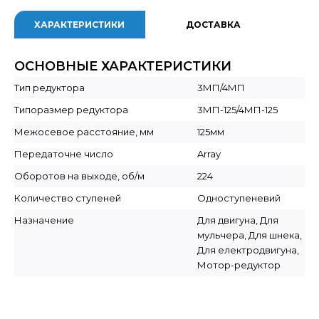
ХАРАКТЕРИСТИКИ
ДОСТАВКА
ОСНОВНЫЕ ХАРАКТЕРИСТИКИ
Тип редуктора
3МП/4МП
Типоразмер редуктора
3МП-125/4МП-125
Межосевое расстояние, мм
125мм
Передаточне число
Array
Оборотов на выходе, об/м
224
Количество ступеней
Одноступеневий
Назначение
Для двигуна, Для
мульчера, Для шнека,
Для електродвигуна,
Мотор-редуктор