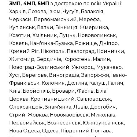
3МП, 4МП, 5МП
з доставкою по всій Україні:
Харків, Лозова, Ізюм, Чугуїв, Балаклія,
Черкаси, Первомайський, Мерефа,
Куп'янськ, Валки, Вінниця, Жмеринка,
Козятин, Хмільник, Луцьк, Нововолинськ,
Ковель, Кам'янка-Бузька, Рожище, Дніпро,
Кривий Ріг, Нікополь, Павлоград, Кринички,
Житомир, Бердичів, Коростень, Малин,
Новоград-Волинський, Ужгород, Мукачево,
Хуст, Берегове, Виноградів, Запоріжжя, Івано-
Франківськ, Коломия, Долина, Калуш, Галич,
Київ, Бориспіль, Бровари, Фастів, Біла
Церква, Кропивницький, Світловодськ,
Олександрія, Знам'янка, Львів, Дрогобич,
Стрий, Жовква, Новояворівськ, Миколаїв,
Первомайськ, Вознесенськ, Южноукраїнськ,
Нова Одеса, Одеса, Південний Полтава,