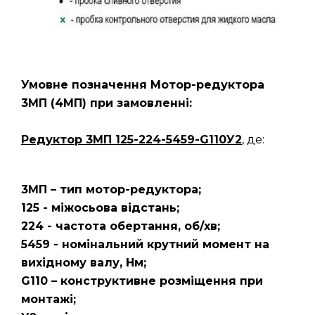
Умовне позначення Мотор-редуктора
3МП
(4МП)
при замовленні:
Редуктор 3МП 125-224-5459-G110У2
, де:
3МП – тип мотор-редуктора;
125 - міжосьова відстань;
224 - частота обертання, об/хв;
5459 - номінальний крутний момент на
вихідному валу, Нм;
G110 – конструктивне розміщення при
монтажі;