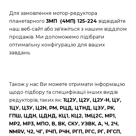
Для замовлення мотор-редуктора
планетарного
3МП (4МП) 125-224
відвідайте
наш веб-сайт або зв'яжіться з нашим відділом
продажів. Ми допоможемо підібрати
оптимальну конфігурацію для ваших
завдань.
Також у нас Ви можете отримати інформацію
щодо підбору та специфікації інших видів
редукторів, таких як:
1Ц2У, Ц2У, Ц2У-Н, ЦУ,
1ЦУ, Ц3У, Ц2Н, РМ, РЦД, ЦТНД, ЦЗУ, РК,
ГПШ, ЦДН, ЦДНД, КЦ1, КЦ2, 1МЦ2С, МР1,
МР2, МР3, МПО, В, ВК, СКУ, УЗВК, А, Ч, 2Ч,
NMRV, Ч2, ЧГ, РЧП, РЧН, РГП, РГС, РГ, РГСП,