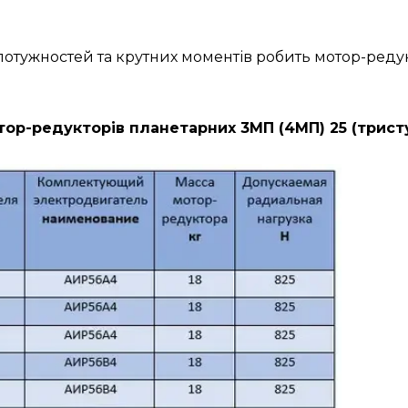
н потужностей та крутних моментів робить мотор-ре
ор-редукторів планетарних 3МП (4МП) 25 (трист