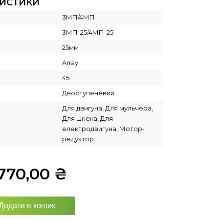
РИСТИКИ
3МП/4МП
3МП-25/4МП-25
25мм
Array
45
Двоступеневий
Для двигуна, Для мульчера,
Для шнека, Для
електродвигуна, Мотор-
редуктор
770,00
₴
Додати в кошик