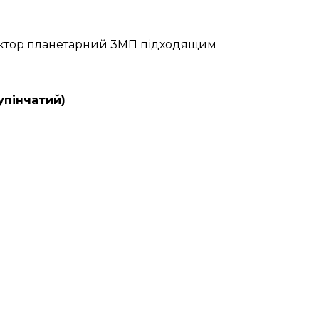
дуктор планетарний 3МП підходящим
упінчатий)