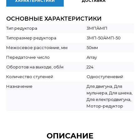
ХАРАКТЕРИСТИКИ
ДОСТАВКА
ОСНОВНЫЕ ХАРАКТЕРИСТИКИ
Тип редуктора
3МП/4МП
Типоразмер редуктора
3МП-50/4МП-50
Межосевое расстояние, мм
50мм
Передаточне число
Array
Оборотов на выходе, об/м
224
Количество ступеней
Одноступеневий
Назначение
Для двигуна, Для
мульчера, Для шнека,
Для електродвигуна,
Мотор-редуктор
ОПИСАНИЕ