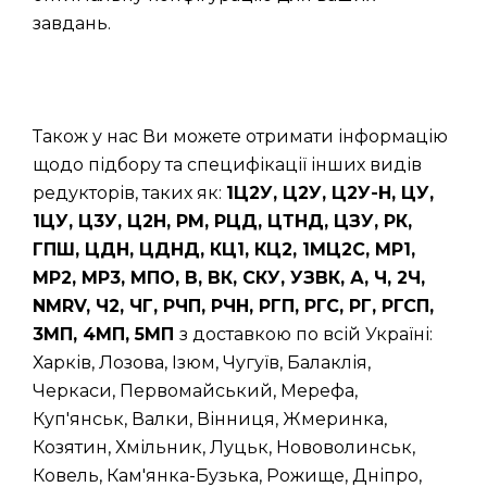
завдань.
Також у нас Ви можете отримати інформацію
щодо підбору та специфікації інших видів
редукторів, таких як:
1Ц2У, Ц2У, Ц2У-Н, ЦУ,
1ЦУ, Ц3У, Ц2Н, РМ, РЦД, ЦТНД, ЦЗУ, РК,
ГПШ, ЦДН, ЦДНД, КЦ1, КЦ2, 1МЦ2С, МР1,
МР2, МР3, МПО, В, ВК, СКУ, УЗВК, А, Ч, 2Ч,
NMRV, Ч2, ЧГ, РЧП, РЧН, РГП, РГС, РГ, РГСП,
3МП, 4МП, 5МП
з доставкою по всій Україні:
Харків, Лозова, Ізюм, Чугуїв, Балаклія,
Черкаси, Первомайський, Мерефа,
Куп'янськ, Валки, Вінниця, Жмеринка,
Козятин, Хмільник, Луцьк, Нововолинськ,
Ковель, Кам'янка-Бузька, Рожище, Дніпро,