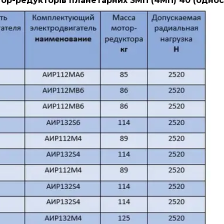
ор-редукторів планетарних 3МП (4МП) 40 (однос