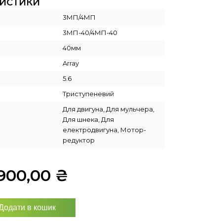
РИСТИКИ
3МП/4МП
3МП-40/4МП-40
40мм
Array
5.6
Триступеневий
Для двигуна, Для мульчера,
Для шнека, Для
електродвигуна, Мотор-
редуктор
900,00
₴
Додати в кошик