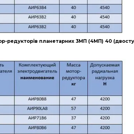
р-редукторів планетарних 3МП (4МП) 40 (двосту