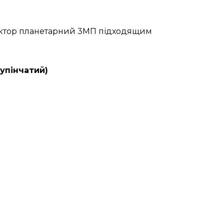
дуктор планетарний 3МП підходящим
упінчатий)