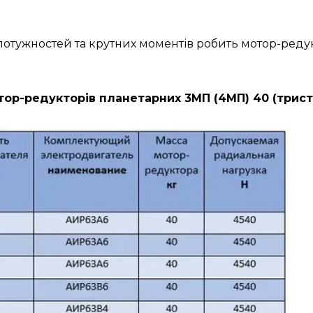
н потужностей та крутних моментів робить мотор-ре
ор-редукторів планетарних 3МП (4МП) 40 (трист