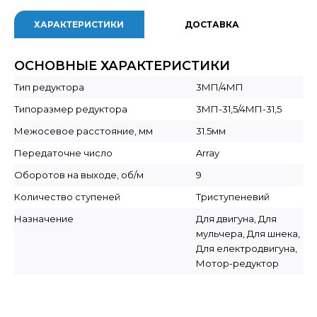
ХАРАКТЕРИСТИКИ
ДОСТАВКА
ОСНОВНЫЕ ХАРАКТЕРИСТИКИ
Тип редуктора
3МП/4МП
Типоразмер редуктора
3МП-31,5/4МП-31,5
Межосевое расстояние, мм
31.5мм
Передаточне число
Array
Оборотов на выходе, об/м
9
Количество ступеней
Триступеневий
Назначение
Для двигуна, Для
мульчера, Для шнека,
Для електродвигуна,
Мотор-редуктор