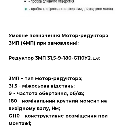
Умовне позначення Мотор-редуктора
3МП
(4МП)
при замовленні:
Редуктор 3МП 31,5-9-180-G110У2
, де:
3МП – тип мотор-редуктора;
31,5 - міжосьова відстань;
9 - частота обертання, об/хв;
180 - номінальний крутний момент на
вихідному валу, Нм;
G110 – конструктивне розміщення при
монтажі;