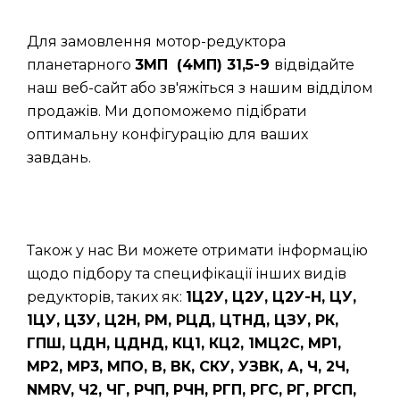
Для замовлення мотор-редуктора
планетарного
3МП (4МП) 31,5-9
відвідайте
наш веб-сайт або зв'яжіться з нашим відділом
продажів. Ми допоможемо підібрати
оптимальну конфігурацію для ваших
завдань.
Також у нас Ви можете отримати інформацію
щодо підбору та специфікації інших видів
редукторів, таких як:
1Ц2У, Ц2У, Ц2У-Н, ЦУ,
1ЦУ, Ц3У, Ц2Н, РМ, РЦД, ЦТНД, ЦЗУ, РК,
ГПШ, ЦДН, ЦДНД, КЦ1, КЦ2, 1МЦ2С, МР1,
МР2, МР3, МПО, В, ВК, СКУ, УЗВК, А, Ч, 2Ч,
NMRV, Ч2, ЧГ, РЧП, РЧН, РГП, РГС, РГ, РГСП,