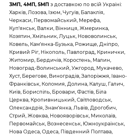
3МП, 4МП, 5МП
з доставкою по всій Україні:
Харків, Лозова, Ізюм, Чугуїв, Балаклія,
Черкаси, Первомайський, Мерефа,
Куп'янськ, Валки, Вінниця, Жмеринка,
Козятин, Хмільник, Луцьк, Нововолинськ,
Ковель, Кам'янка-Бузька, Рожище, Дніпро,
Кривий Ріг, Нікополь, Павлоград, Кринички,
Житомир, Бердичів, Коростень, Малин,
Новоград-Волинський, Ужгород, Мукачево,
Хуст, Берегове, Виноградів, Запоріжжя, Івано-
Франківськ, Коломия, Долина, Калуш, Галич,
Київ, Бориспіль, Бровари, Фастів, Біла
Церква, Кропивницький, Світловодськ,
Олександрія, Знам'янка, Львів, Дрогобич,
Стрий, Жовква, Новояворівськ, Миколаїв,
Первомайськ, Вознесенськ, Южноукраїнськ,
Нова Одеса, Одеса, Південний Полтава,