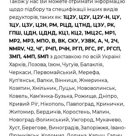
Також у нас Ви можете отримати інформацію
щодо підбору та специфікації інших видів
редукторів, таких як:
1Ц2У, Ц2У, Ц2У-Н, ЦУ,
1ЦУ, Ц3У, Ц2Н, РМ, РЦД, ЦТНД, ЦЗУ, РК,
ГПШ, ЦДН, ЦДНД, КЦ1, КЦ2, 1МЦ2С, МР1,
МР2, МР3, МПО, В, ВК, СКУ, УЗВК, А, Ч, 2Ч,
NMRV, Ч2, ЧГ, РЧП, РЧН, РГП, РГС, РГ, РГСП,
3МП, 4МП, 5МП
з доставкою по всій Україні:
Харків, Лозова, Ізюм, Чугуїв, Балаклія,
Черкаси, Первомайський, Мерефа,
Куп'янськ, Валки, Вінниця, Жмеринка,
Козятин, Хмільник, Луцьк, Нововолинськ,
Ковель, Кам'янка-Бузька, Рожище, Дніпро,
Кривий Ріг, Нікополь, Павлоград, Кринички,
Житомир, Бердичів, Коростень, Малин,
Новоград-Волинський, Ужгород, Мукачево,
Хуст, Берегове, Виноградів, Запоріжжя, Івано-
Франківськ, Коломия, Долина, Калуш, Галич,