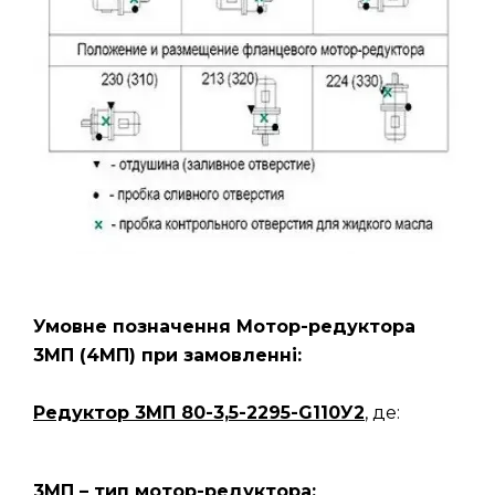
Умовне позначення Мотор-редуктора
3МП
(4МП)
при замовленні:
Редуктор 3МП 80-3,5-2295-G110У2
, де:
3МП – тип мотор-редуктора;