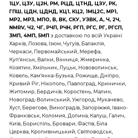
1ЦУ, Ц3У, Ц2Н, РМ, РЦД, ЦТНД, ЦЗУ, РК,
ГПШ, ЦДН, ЦДНД, КЦ1, КЦ2, 1МЦ2С, МР1,
МР2, МР3, МПО, В, ВК, СКУ, УЗВК, А, Ч, 2Ч,
NMRV, Ч2, ЧГ, РЧП, РЧН, РГП, РГС, РГ, РГСП,
3МП, 4МП, 5МП
з доставкою по всій Україні:
Харків, Лозова, Ізюм, Чугуїв, Балаклія,
Черкаси, Первомайський, Мерефа,
Куп'янськ, Валки, Вінниця, Жмеринка,
Козятин, Хмільник, Луцьк, Нововолинськ,
Ковель, Кам'янка-Бузька, Рожище, Дніпро,
Кривий Ріг, Нікополь, Павлоград, Кринички,
Житомир, Бердичів, Коростень, Малин,
Новоград-Волинський, Ужгород, Мукачево,
Хуст, Берегове, Виноградів, Запоріжжя, Івано-
Франківськ, Коломия, Долина, Калуш, Галич,
Київ, Бориспіль, Бровари, Фастів, Біла
Церква, Кропивницький, Світловодськ,