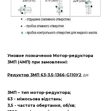
Умовне позначення Мотор-редуктора
3МП
(4МП)
при замовленні:
Редуктор 3МП 63-3,5-1366-G110У2
, де:
3МП – тип мотор-редуктора;
63 - міжосьова відстань;
3,5 - частота обертання, об/хв;