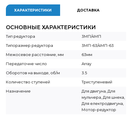
ХАРАКТЕРИСТИКИ
ДОСТАВКА
ОСНОВНЫЕ ХАРАКТЕРИСТИКИ
Тип редуктора
3МП/4МП
Типоразмер редуктора
3МП-63/4МП-63
Межосевое расстояние, мм
63мм
Передаточне число
Array
Оборотов на выходе, об/м
3.5
Количество ступеней
Триступеневий
Назначение
Для двигуна, Для
мульчера, Для шнека,
Для електродвигуна,
Мотор-редуктор