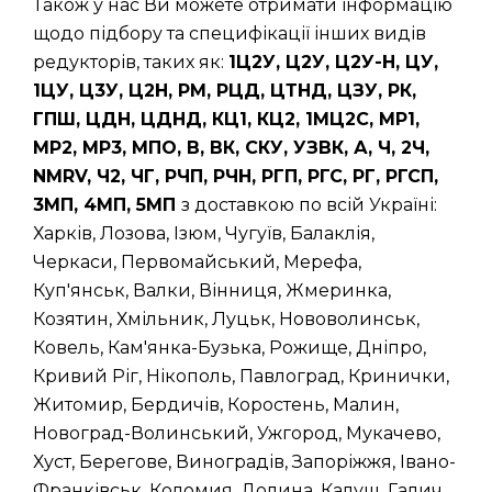
Також у нас Ви можете отримати інформацію
щодо підбору та специфікації інших видів
редукторів, таких як:
1Ц2У, Ц2У, Ц2У-Н, ЦУ,
1ЦУ, Ц3У, Ц2Н, РМ, РЦД, ЦТНД, ЦЗУ, РК,
ГПШ, ЦДН, ЦДНД, КЦ1, КЦ2, 1МЦ2С, МР1,
МР2, МР3, МПО, В, ВК, СКУ, УЗВК, А, Ч, 2Ч,
NMRV, Ч2, ЧГ, РЧП, РЧН, РГП, РГС, РГ, РГСП,
3МП, 4МП, 5МП
з доставкою по всій Україні:
Харків, Лозова, Ізюм, Чугуїв, Балаклія,
Черкаси, Первомайський, Мерефа,
Куп'янськ, Валки, Вінниця, Жмеринка,
Козятин, Хмільник, Луцьк, Нововолинськ,
Ковель, Кам'янка-Бузька, Рожище, Дніпро,
Кривий Ріг, Нікополь, Павлоград, Кринички,
Житомир, Бердичів, Коростень, Малин,
Новоград-Волинський, Ужгород, Мукачево,
Хуст, Берегове, Виноградів, Запоріжжя, Івано-
Франківськ, Коломия, Долина, Калуш, Галич,