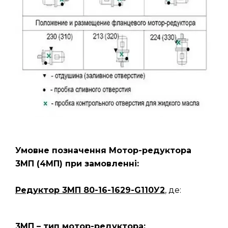
Умовне позначення Мотор-редуктора
3МП
(4МП)
при замовленні:
Редуктор 3МП 80-16-1629-G110У2
, де:
3МП – тип мотор-редуктора;