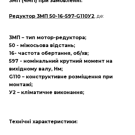
3МП
(4МП)
при замовленні:
Редуктор 3МП 50-16-597-G110У2
, де:
3МП – тип мотор-редуктора;
50 - міжосьова відстань;
16- частота обертання, об/хв;
597 - номінальний крутний момент на
вихідному валу, Нм;
G110 – конструктивне розміщення при
монтажі;
У2 – кліматичне виконання;
Технічні характеристики: