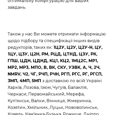
оптимальну конфігурацію для ваших
завдань.
Також у нас Ви можете отримати інформацію
щодо підбору та специфікації інших видів
редукторів, таких як:
1Ц2У, Ц2У, Ц2У-Н, ЦУ,
1ЦУ, Ц3У, Ц2Н, РМ, РЦД, ЦТНД, ЦЗУ, РК,
ГПШ, ЦДН, ЦДНД, КЦ1, КЦ2, 1МЦ2С, МР1,
МР2, МР3, МПО, В, ВК, СКУ, УЗВК, А, Ч, 2Ч,
NMRV, Ч2, ЧГ, РЧП, РЧН, РГП, РГС, РГ, РГСП,
3МП, 4МП, 5МП
з доставкою по всій Україні:
Харків, Лозова, Ізюм, Чугуїв, Балаклія,
Черкаси, Первомайський, Мерефа,
Куп'янськ, Валки, Вінниця, Жмеринка,
Козятин, Хмільник, Луцьк, Нововолинськ,
Ковель, Кам'янка-Бузька, Рожище, Дніпро,