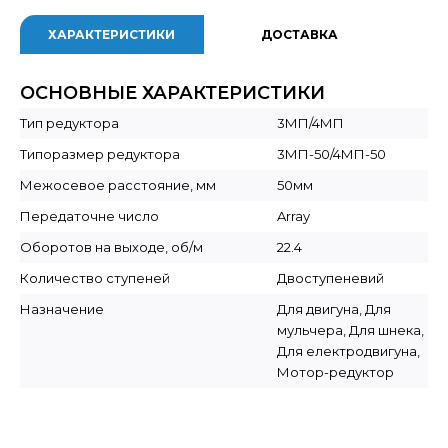
ХАРАКТЕРИСТИКИ
ДОСТАВКА
ОСНОВНЫЕ ХАРАКТЕРИСТИКИ
Тип редуктора
3МП/4МП
Типоразмер редуктора
3МП-50/4МП-50
Межосевое расстояние, мм
50мм
Передаточне число
Array
Оборотов на выходе, об/м
22.4
Количество ступеней
Двоступеневий
Назначение
Для двигуна, Для
мульчера, Для шнека,
Для електродвигуна,
Мотор-редуктор