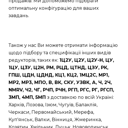
продажів. Ми допоможемо підібрати
оптимальну конфігурацію для ваших
завдань.
Також у нас Ви можете отримати інформацію
щодо підбору та специфікації інших видів
редукторів, таких як:
1Ц2У, Ц2У, Ц2У-Н, ЦУ,
1ЦУ, Ц3У, Ц2Н, РМ, РЦД, ЦТНД, ЦЗУ, РК,
ГПШ, ЦДН, ЦДНД, КЦ1, КЦ2, 1МЦ2С, МР1,
МР2, МР3, МПО, В, ВК, СКУ, УЗВК, А, Ч, 2Ч,
NMRV, Ч2, ЧГ, РЧП, РЧН, РГП, РГС, РГ, РГСП,
3МП, 4МП, 5МП
з доставкою по всій Україні:
Харків, Лозова, Ізюм, Чугуїв, Балаклія,
Черкаси, Первомайський, Мерефа,
Куп'янськ, Валки, Вінниця, Жмеринка,
Козятин, Хмільник, Луцьк, Нововолинськ,