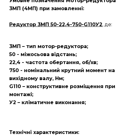
Умовне позначення Мотор-редуктора
3МП
(4МП)
при замовленні:
Редуктор 3МП 50-22,4-750-G110У2
, де:
3МП – тип мотор-редуктора;
50 - міжосьова відстань;
22,4 - частота обертання, об/хв;
750 - номінальний крутний момент на
вихідному валу, Нм;
G110 – конструктивне розміщення при
монтажі;
У2 – кліматичне виконання;
Технічні характеристики: